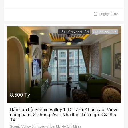
1 ngày trước
BẤT ĐỘNG SẢN BÁN
SCENIC VALLEY
8,500 Tỷ
Bán căn hộ Scenic Valley 1. DT 77m2 Lầu cao- View
đông nam- 2 Phòng-2wc- Nhà thiết kế có gu- Giá 8.5
Tỷ
Scenic Valley 1, Phường Tân Mỹ Ho Chi Minh