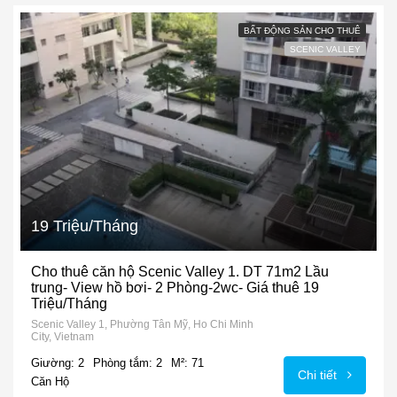
BẤT ĐỘNG SẢN CHO THUÊ
SCENIC VALLEY
19 Triệu/Tháng
Cho thuê căn hộ Scenic Valley 1. DT 71m2 Lầu
trung- View hồ bơi- 2 Phòng-2wc- Giá thuê 19
Triệu/Tháng
Scenic Valley 1, Phường Tân Mỹ, Ho Chi Minh
City, Vietnam
Giường: 2
Phòng tắm: 2
M²: 71
Chi tiết
Căn Hộ