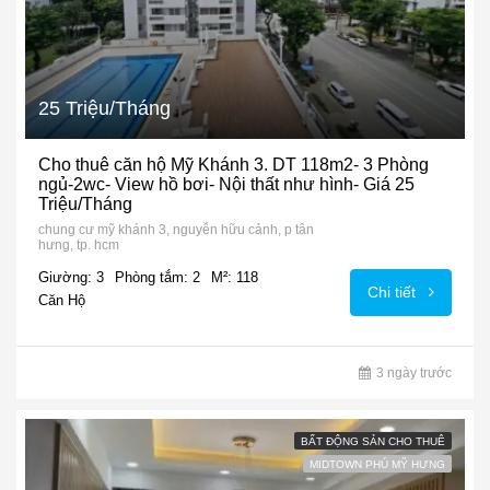
25 Triệu/Tháng
Cho thuê căn hộ Mỹ Khánh 3. DT 118m2- 3 Phòng
ngủ-2wc- View hồ bơi- Nội thất như hình- Giá 25
Triệu/Tháng
chung cư mỹ khánh 3, nguyễn hữu cảnh, p tân
hưng, tp. hcm
Giường: 3
Phòng tắm: 2
M²: 118
Chi tiết
Căn Hộ
3 ngày trước
BẤT ĐỘNG SẢN CHO THUÊ
MIDTOWN PHÚ MỸ HƯNG