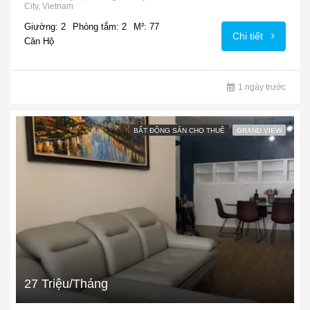
City, Vietnam
Giường: 2
Phòng tắm: 2
M²: 77
Chi tiết
Căn Hộ
1 ngày trước
BẤT ĐỘNG SẢN CHO THUÊ
GRAND VIEW
27 Triệu/Tháng