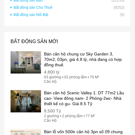
Bất động sản Bán
(22253)
Bất động sản Cho Thuê
(8252)
Bất động sản Nổi Bật
(5)
BẤT ĐỘNG SẢN MỚI
Bán căn hộ chung cư Sky Garden 3,
70m2, 03pn, giá 4.8 tỷ, nhà đang có hợp
đồng thuê.
4,800 tỷ
03 giường • 02 phòng tắm • 70 M²
Căn Hộ
Bán căn hộ Scenic Valley 1. DT 77m2 Lầu
cao- View đông nam- 2 Phòng-2wc- Nhà
thiết kế có gu- Giá 8.5 Tỷ
8,500 Tỷ
2 giường • 2 phòng tắm • 77 M²
Căn Hộ
Bán lỗ vốn 500tr căn hộ 3pn số 09 chung