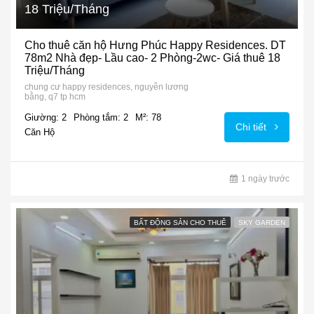
18 Triệu/Tháng
Cho thuê căn hộ Hưng Phúc Happy Residences. DT
78m2 Nhà đẹp- Lầu cao- 2 Phòng-2wc- Giá thuê 18
Triệu/Tháng
chung cư happy residences, nguyễn lương
bằng, q7 tp hcm
Giường: 2
Phòng tắm: 2
M²: 78
Chi tiết
Căn Hộ
1 ngày trước
BẤT ĐỘNG SẢN CHO THUÊ
SKY GARDEN