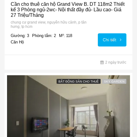
Cần cho thuê căn hộ Grand View B. DT 118m2 Thiết
kế 3 Phòng ngủ-2wc- Nội thất đầy đủ- Lầu cao- Giá
27 Triệu/Tháng
chung cư grand view, nguyễn hữu cảnh, p tân
hưng, tp hcm
Giường: 3
Phòng tắm: 2
M²: 118
Chi tiết
Căn Hộ
2 ngày trước
BẤT ĐỘNG SẢN CHO THUÊ
SKY GARDEN