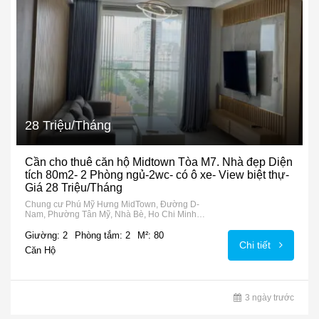
28 Triệu/Tháng
Cần cho thuê căn hộ Midtown Tòa M7. Nhà đẹp Diện
tích 80m2- 2 Phòng ngủ-2wc- có ô xe- View biệt thự-
Giá 28 Triệu/Tháng
Chung cư Phú Mỹ Hưng MidTown, Đường D-
Nam, Phường Tân Mỹ, Nhà Bè, Ho Chi Minh
City, 72915, Vietnam
Giường: 2
Phòng tắm: 2
M²: 80
Chi tiết
Căn Hộ
3 ngày trước