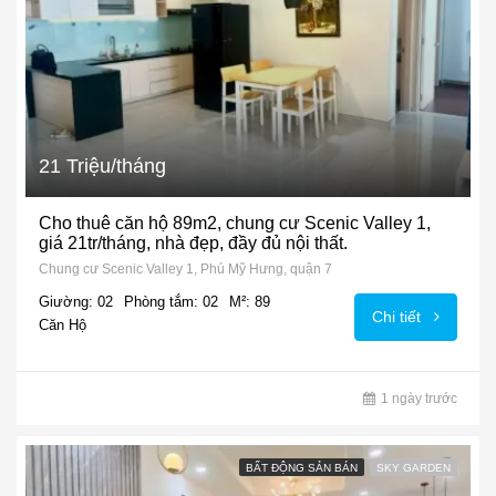
21 Triệu/tháng
Cho thuê căn hộ 89m2, chung cư Scenic Valley 1,
giá 21tr/tháng, nhà đẹp, đầy đủ nội thất.
Chung cư Scenic Valley 1, Phú Mỹ Hưng, quận 7
Giường: 02
Phòng tắm: 02
M²: 89
Chi tiết
Căn Hộ
1 ngày trước
BẤT ĐỘNG SẢN BÁN
SKY GARDEN