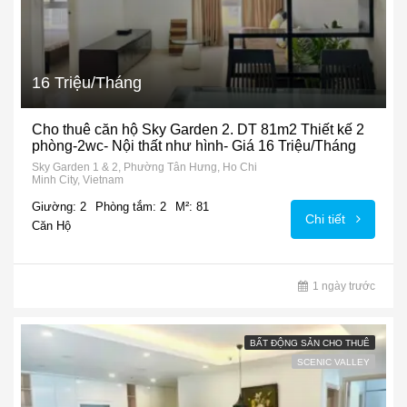
16 Triệu/Tháng
Cho thuê căn hộ Sky Garden 2. DT 81m2 Thiết kế 2
phòng-2wc- Nội thất như hình- Giá 16 Triệu/Tháng
Sky Garden 1 & 2, Phường Tân Hưng, Ho Chi
Minh City, Vietnam
Giường: 2
Phòng tắm: 2
M²: 81
Chi tiết
Căn Hộ
1 ngày trước
BẤT ĐỘNG SẢN CHO THUÊ
SCENIC VALLEY