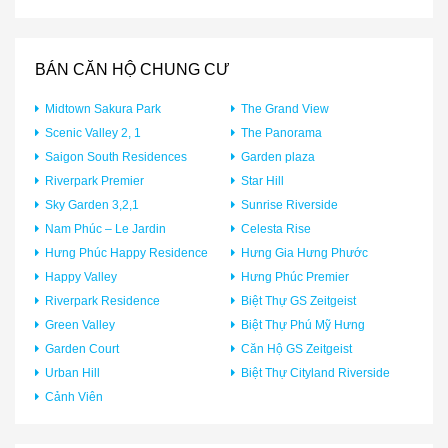
BÁN CĂN HỘ CHUNG CƯ
Midtown Sakura Park
The Grand View
Scenic Valley 2, 1
The Panorama
Saigon South Residences
Garden plaza
Riverpark Premier
Star Hill
Sky Garden 3,2,1
Sunrise Riverside
Nam Phúc – Le Jardin
Celesta Rise
Hưng Phúc Happy Residence
Hưng Gia Hưng Phước
Happy Valley
Hưng Phúc Premier
Riverpark Residence
Biệt Thự GS Zeitgeist
Green Valley
Biệt Thự Phú Mỹ Hưng
Garden Court
Căn Hộ GS Zeitgeist
Urban Hill
Biệt Thự Cityland Riverside
Cảnh Viên