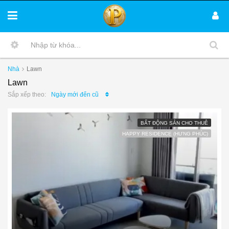
Nhà
Lawn
Lawn
Ngày mới đến cũ
Sắp xếp theo:
BẤT ĐỘNG SẢN CHO THUÊ
HAPPY RESIDENCE (HƯNG PHÚC)