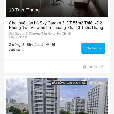
13 Triệu/Tháng
Cho thuê căn hộ Sky Garden 3. DT 56m2 Thiết kế 2
Phòng-1wc View hồ bơi thoáng- Giá 13 Triệu/Tháng
Sky Garden 3, Phường Tân Hưng, Ho Chi Minh
City, Vietnam
Giường: 2
Bồn tắm: 1
M²: 56
Chi tiết
Căn Hộ
3 ngày trước
BẤT ĐỘNG SẢN CHO THUÊ
MỸ KHÁNH