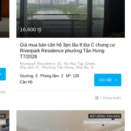
16,600 tỷ
Giá mua bán căn hộ 3pn lầu 8 tòa C chung cư
Riverpark Residence phường Tân Hưng
T7/2026
Riverpark Residence, 81, Ha Huy Tap Street,
Khu phố 47, Phường Tân Hưng, Nhà Bè, Ho
Chi Minh City, 72915, Vietnam
Giường: 3
Phòng tắm: 2
M²: 128
Chi tiết
Căn Hộ
rước
1 tháng trước
BÁN
BẤT ĐỘNG SẢN BÁN
NCE
RIVERPARK RESIDENCE