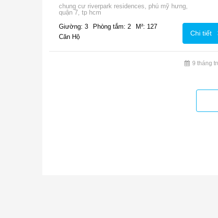
chung cư riverpark residences, phú mỹ hưng,
quận 7, tp hcm
Giường: 3
Phòng tắm: 2
M²: 127
Chi tiết
Căn Hộ
9 tháng t