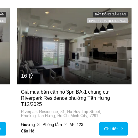
BÁN
BẤT ĐỘNG SẢN BÁN
NCE
RIVERPARK RESIDENCE
16 tỷ
Giá mua bán căn hộ 3pn BA-1 chung cư
Riverpark Residence phường Tân Hưng
T12/2025
Riverpark Residence, 81, Ha Huy Tap Street,
Phường Tân Hưng, Ho Chi Minh City, 72915,
Vietnam
Giường: 3
Phòng tắm: 2
M²: 123
Chi tiết
Căn Hộ