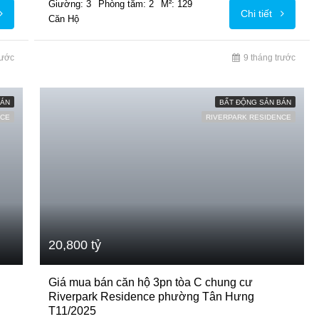
Giường: 3
Phòng tắm: 2
M²: 129
Chi tiết
Căn Hộ
rước
9 tháng trước
BÁN
BẤT ĐỘNG SẢN BÁN
NCE
RIVERPARK RESIDENCE
20,800 tỷ
Giá mua bán căn hộ 3pn tòa C chung cư
Riverpark Residence phường Tân Hưng
T11/2025