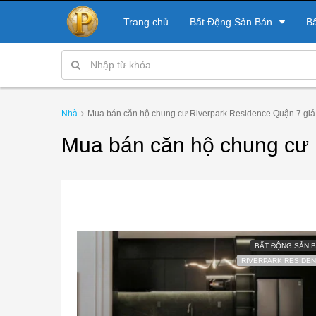
Trang chủ
Bất Động Sản Bán
B
Nhà
Mua bán căn hộ chung cư Riverpark Residence Quận 7 giá
Mua bán căn hộ chung cư 
BẤT ĐỘNG SẢN 
RIVERPARK RESIDE