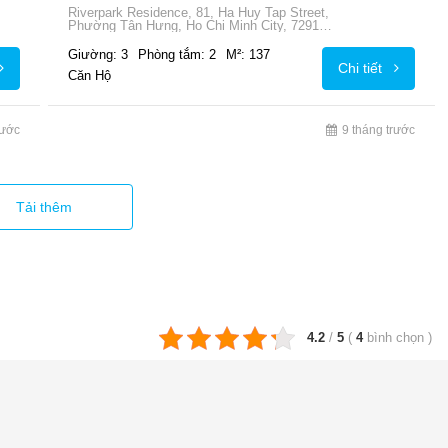
Riverpark Residence, 81, Ha Huy Tap Street,
Phường Tân Hưng, Ho Chi Minh City, 72915,
Vietnam
Giường: 3
Phòng tắm: 2
M²: 137
Chi tiết
Căn Hộ
rước
9 tháng trước
Tải thêm
4.2
/
5
(
4
bình chọn
)