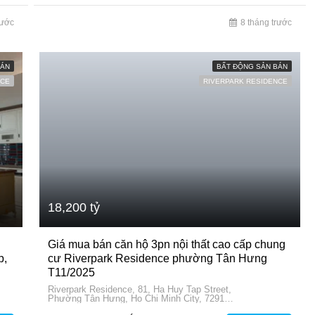
rước
8 tháng trước
BÁN
BẤT ĐỘNG SẢN BÁN
NCE
RIVERPARK RESIDENCE
18,200 tỷ
Giá mua bán căn hộ 3pn nội thất cao cấp chung
p,
cư Riverpark Residence phường Tân Hưng
T11/2025
Riverpark Residence, 81, Ha Huy Tap Street,
Phường Tân Hưng, Ho Chi Minh City, 72915,
Vietnam