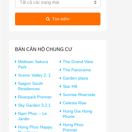
Tất cả các trạng thái
Tìm kiếm
BÁN CĂN HỘ CHUNG CƯ
Midtown Sakura
The Grand View
Park
The Panorama
Scenic Valley 2, 1
Garden plaza
Saigon South
Star Hill
Residences
Sunrise Riverside
Riverpark Premier
Celesta Rise
Sky Garden 3,2,1
Hưng Gia Hưng
Nam Phúc – Le
Phước
Jardin
Hưng Phúc
Hưng Phúc Happy
Premier