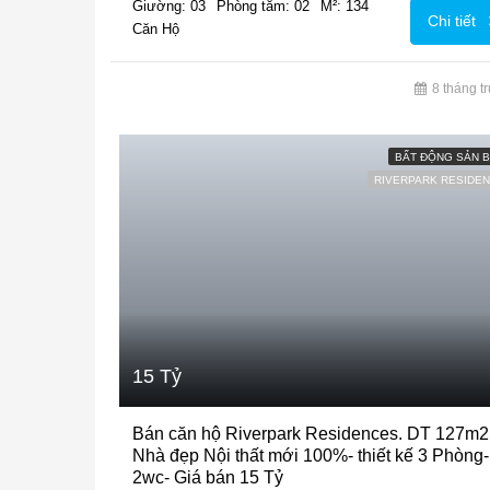
Giường: 03
Phòng tắm: 02
M²: 134
Chi tiết
Căn Hộ
8 tháng t
BẤT ĐỘNG SẢN 
RIVERPARK RESIDE
15 Tỷ
Bán căn hộ Riverpark Residences. DT 127m2
Nhà đẹp Nội thất mới 100%- thiết kế 3 Phòng-
2wc- Giá bán 15 Tỷ