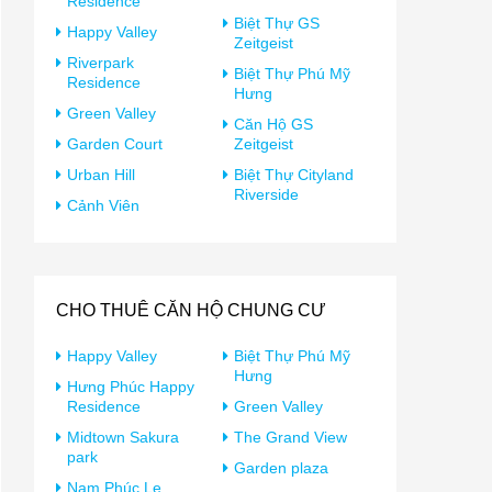
Residence
Biệt Thự GS
Happy Valley
Zeitgeist
Riverpark
Biệt Thự Phú Mỹ
Residence
Hưng
Green Valley
Căn Hộ GS
Garden Court
Zeitgeist
Urban Hill
Biệt Thự Cityland
Riverside
Cảnh Viên
CHO THUÊ CĂN HỘ CHUNG CƯ
Happy Valley
Biệt Thự Phú Mỹ
Hưng
Hưng Phúc Happy
Residence
Green Valley
Midtown Sakura
The Grand View
park
Garden plaza
Nam Phúc Le