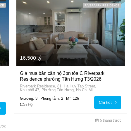
NCE
RIVERPARK RESIDENCE
16,500 tỷ
Giá mua bán căn hộ 3pn tòa C Riverpark
Residence phường Tân Hưng T3/2026
Riverpark Residence, 81, Ha Huy Tap Street,
Khu phố 47, Phường Tân Hưng, Ho Chi Minh
City, 72915, Vietnam
Giường: 3
Phòng tắm: 2
M²: 126
Chi tiết
Căn Hộ
5 tháng trước
rước