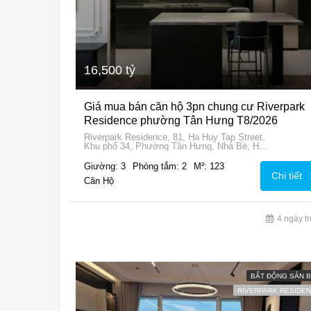
16,500 tỷ
Giá mua bán căn hộ 3pn chung cư Riverpark
Residence phường Tân Hưng T8/2026
Riverpark Residence, 81, Ha Huy Tap Street,
Khu phố 34, Phường Tân Hưng, Nhà Bè, Ho
Chi Minh City, 72915, Vietnam
Giường: 3
Phòng tắm: 2
M²: 123
Chi tiết
Căn Hộ
4 ngày t
BẤT ĐỘNG SẢN 
RIVERPARK RESIDE