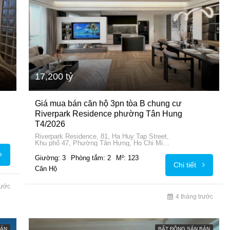
17,200 tỷ
Giá mua bán căn hộ 3pn tòa B chung cư
Riverpark Residence phường Tân Hung
T4/2026
Riverpark Residence, 81, Ha Huy Tap Street,
Khu phố 47, Phường Tân Hưng, Ho Chi Minh
City, 72915, Vietnam
Giường: 3
Phòng tắm: 2
M²: 123
Chi tiết
Căn Hộ
rước
4 tháng trước
BÁN
BẤT ĐỘNG SẢN BÁN