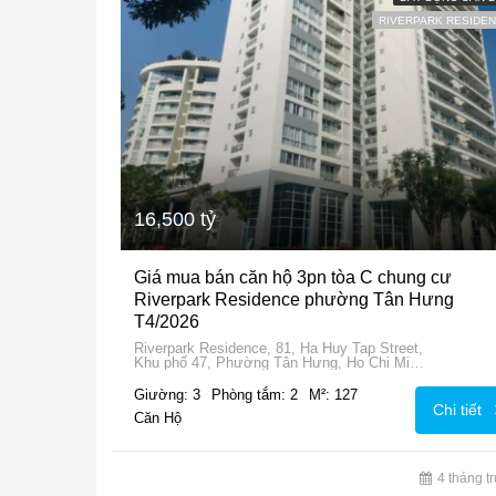
RIVERPARK RESIDE
16,500 tỷ
Giá mua bán căn hộ 3pn tòa C chung cư
Riverpark Residence phường Tân Hưng
T4/2026
Riverpark Residence, 81, Ha Huy Tap Street,
Khu phố 47, Phường Tân Hưng, Ho Chi Minh
City, 72915, Vietnam
Giường: 3
Phòng tắm: 2
M²: 127
Chi tiết
Căn Hộ
4 tháng t