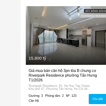
BẤT ĐỘNG SẢN 
RIVERPARK RESIDE
15,800 tỷ
Giá mua bán căn hộ 3pn tòa B chung cư
Riverpark Residence phường Tân Hưng
T1/2026
Riverpark Residence, 81, Ha Huy Tap Street,
Khu phố 47, Phường Tân Hưng, Ho Chi Minh
City, 72915, Vietnam
Giường: 3
Phòng tắm: 2
M²: 123
Chi tiết
Căn Hộ