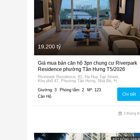
19,200 tỷ
Giá mua bán căn hộ 3pn chung cư Riverpark
Residence phường Tân Hưng T5/2026
Riverpark Residence, 81, Ha Huy Tap Street,
Khu phố 47, Phường Tân Hưng, Nhà Bè, Ho
Chi Minh City, 72915, Vietnam
Giường: 3
Phòng tắm: 2
M²: 123
Chi tiết
Căn Hộ
3 tháng t
BẤT ĐỘNG SẢN 