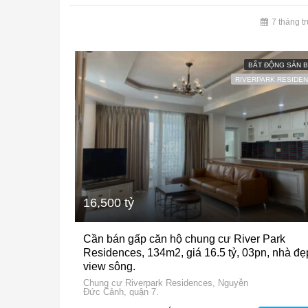
7 tháng t
BẤT ĐỘNG SẢN 
RIVERPARK RESIDE
16,500 tỷ
Cần bán gấp căn hộ chung cư River Park
Residences, 134m2, giá 16.5 tỷ, 03pn, nhà đẹ
view sông.
Chung cư Riverpark Residences, Nguyễn
Đức Cảnh, quận 7.