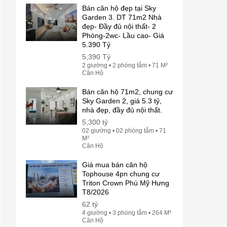
Bán căn hộ đẹp tại Sky
Garden 3. DT 71m2 Nhà
đẹp- Đầy đủ nội thất- 2
Phòng-2wc- Lầu cao- Giá
5.390 Tỷ
5,390 Tỷ
2 giường • 2 phòng tắm • 71 M²
Căn Hộ
Bán căn hộ 71m2, chung cư
Sky Garden 2, giá 5.3 tỷ,
nhà đẹp, đầy đủ nội thất.
5,300 tỷ
02 giường • 02 phòng tắm • 71
M²
Căn Hộ
Giá mua bán căn hộ
Tophouse 4pn chung cư
Triton Crown Phú Mỹ Hưng
T8/2026
62 tỷ
4 giường • 3 phòng tắm • 264 M²
Căn Hộ