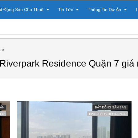
ất Động Sản Cho Thuê
Tin Tức
Thông Tin Dự Án
L
 rẻ
Riverpark Residence Quận 7 giá 
BÁN
BẤT ĐỘNG SẢN BÁN
NCE
RIVERPARK RESIDENCE