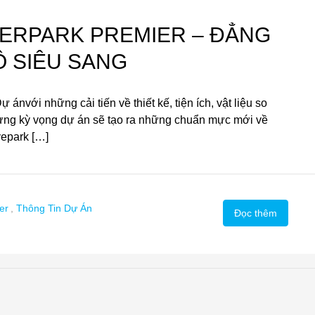
IVERPARK PREMIER – ĐẲNG
Ộ SIÊU SANG
nvới những cải tiến về thiết kế, tiện ích, vật liệu so
ưng kỳ vọng dự án sẽ tạo ra những chuẩn mực mới về
vepark […]
er
,
Thông Tin Dự Án
Đọc thêm