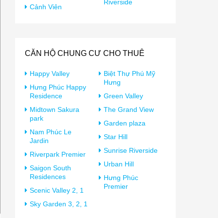
Riverside
Cảnh Viên
CĂN HỘ CHUNG CƯ CHO THUÊ
Happy Valley
Biệt Thự Phú Mỹ
Hưng
Hưng Phúc Happy
Residence
Green Valley
Midtown Sakura
The Grand View
park
Garden plaza
Nam Phúc Le
Star Hill
Jardin
Sunrise Riverside
Riverpark Premier
Urban Hill
Saigon South
Residences
Hưng Phúc
Premier
Scenic Valley 2, 1
Sky Garden 3, 2, 1