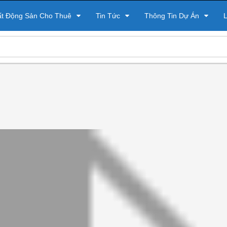
ất Động Sản Cho Thuê
Tin Tức
Thông Tin Dự Án
L