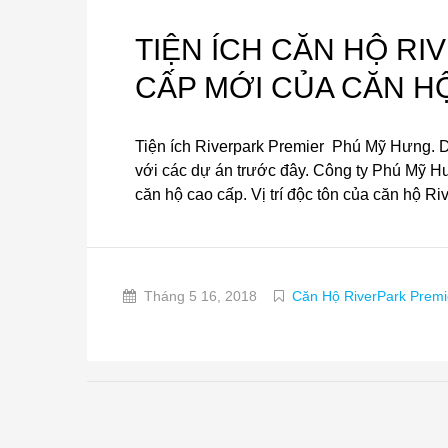
TIỆN ÍCH CĂN HỘ R
CẤP MỚI CỦA CĂN H
Tiện ích Riverpark Premier Phú Mỹ Hưng. Dự á
với các dự án trước đây. Công ty Phú Mỹ H
căn hộ cao cấp. Vị trí độc tôn của căn hộ Ri
Tháng 5 16, 2018
Căn Hộ RiverPark Premi