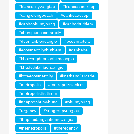
#blancacityvungtau
#blancasungroup
#cangiolongbeach
#canhocaocap
#canhophumyhung
#canhothuthiem
#chungcuecosmartcity
#duanlanbiencangio
#ecosmartcity
#ecosmartcitythuthiem
#gsnhabe
#khoicongduanlanbiencangio
#khudothilanbiencangio
#lotteecosmartcity
#matbangl'arcade
#metropolis
#metropolissonkim
#metropolisthuthiem
#nhaphophumyhung
#phumyhung
#regency
#sungroupvungtau
#thaphaidangvinhomecangio
#themetropolis
#theregency