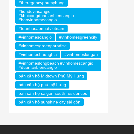
#theregencyphumyhung
#tiendovincangio
#khoicongduanlanbiencangio
#banvinhomecangio
#toanhacaonhatvietnam
#vinhomescangio
#vinhomesgreencity
#vinhomesgreenparadise
#vinhomeshaunghia
#vinhomeslongan
#vinhomeslongbeach #vinhomescangio
#duanlanbiencangio
bán căn hộ Midtown Phú Mỹ Hưng
bán căn hộ phú mỹ hưng
bán căn hộ saigon south residences
bán căn hộ sunshine city sài gòn