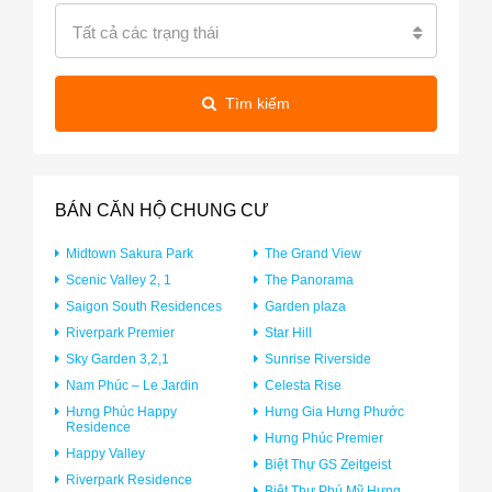
Tất cả các trạng thái
Tìm kiếm
BÁN CĂN HỘ CHUNG CƯ
Midtown Sakura Park
The Grand View
Scenic Valley 2, 1
The Panorama
Saigon South Residences
Garden plaza
Riverpark Premier
Star Hill
Sky Garden 3,2,1
Sunrise Riverside
Nam Phúc – Le Jardin
Celesta Rise
Hưng Phúc Happy
Hưng Gia Hưng Phước
Residence
Hưng Phúc Premier
Happy Valley
Biệt Thự GS Zeitgeist
Riverpark Residence
Biệt Thự Phú Mỹ Hưng