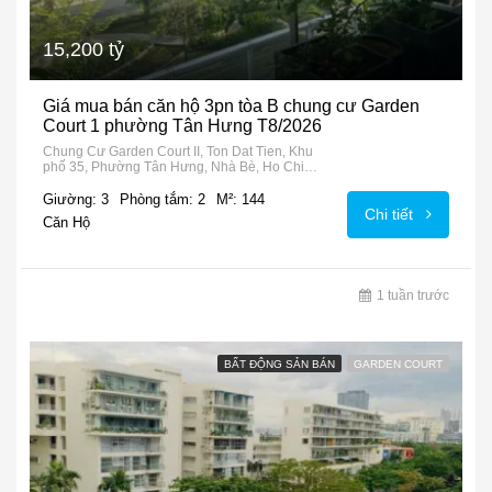
15,200 tỷ
Giá mua bán căn hộ 3pn tòa B chung cư Garden
Court 1 phường Tân Hưng T8/2026
Chung Cư Garden Court II, Ton Dat Tien, Khu
phố 35, Phường Tân Hưng, Nhà Bè, Ho Chi
Minh City, 72915, Vietnam
Giường: 3
Phòng tắm: 2
M²: 144
Chi tiết
Căn Hộ
1 tuần trước
BẤT ĐỘNG SẢN BÁN
GARDEN COURT