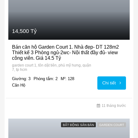
14,500 Tỷ
Bán căn hộ Garden Court 1. Nhà đẹp- DT 128m2
Thiết kế 3 Phòng ngủ-2wc- Nội thất đầy đủ- view
công viên. Giá 14.5 Tỷ
garden court 1, tôn dật tiên, phú mỹ hưng, quận
7, tp hcm
Giường: 3
Phòng tắm: 2
M²: 128
Chi tiết
Căn Hộ
11 tháng trước
BẤT ĐỘNG SẢN BÁN
GARDEN COURT