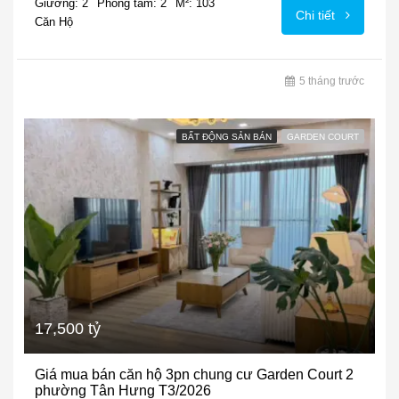
Giường: 2
Phòng tắm: 2
M²: 103
Chi tiết
Căn Hộ
5 tháng trước
BẤT ĐỘNG SẢN BÁN
GARDEN COURT
17,500 tỷ
Giá mua bán căn hộ 3pn chung cư Garden Court 2
phường Tân Hưng T3/2026