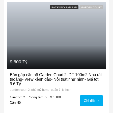
BẤT ĐỘNG SẢN BÁN
GARDEN COURT
9,600 Tỷ
Bán gấp căn hộ Garden Court 2. DT 100m2 Nhà rất
thoáng- View kênh đào- Nội thất như hình- Giá tốt
9.6 Tỷ
garden court 2, phú mỹ hưng, quận 7, tp hcm
Giường: 2
Phòng tắm: 2
M²: 100
Chi tiết
Căn Hộ