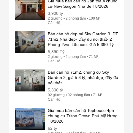
Giá mua bán căn hộ 2pn tòa A chung
cư New Saigon Nhà Bè T8/2026
3,900 tỷ
2 giường • 2 phòng tắm • 100 M²
Căn Hộ
Bán căn hộ đẹp tại Sky Garden 3. DT
71m2 Nhà đẹp- Đầy đủ nội thất- 2
Phòng-2wc- Lầu cao- Giá 5.390 Tỷ
5,390 Tỷ
2 giường • 2 phòng tắm • 71 M²
Căn Hộ
Bán căn hộ 71m2, chung cư Sky
Garden 2, giá 5.3 tỷ, nhà đẹp, đầy đủ
nội thất.
5,300 tỷ
02 giường • 02 phòng tắm • 71 M²
Căn Hộ
Giá mua bán căn hộ Tophouse 4pn
chung cư Triton Crown Phú Mỹ Hưng
T8/2026
62 tỷ