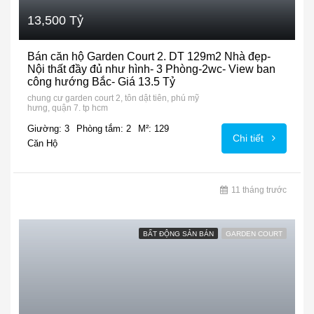
13,500 Tỷ
Bán căn hộ Garden Court 2. DT 129m2 Nhà đẹp-
Nội thất đầy đủ như hình- 3 Phòng-2wc- View ban
công hướng Bắc- Giá 13.5 Tỷ
chung cư garden court 2, tôn dật tiên, phú mỹ
hưng, quận 7. tp hcm
Giường: 3
Phòng tắm: 2
M²: 129
Chi tiết
Căn Hộ
11 tháng trước
BẤT ĐỘNG SẢN BÁN
GARDEN COURT