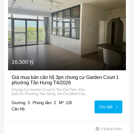
16,500 tỷ
Giá mua bán căn hộ 3pn chung cư Garden Court 1
phường Tân Hưng T4/2026
Chung Cư Garden Court II, Ton Dat Tien, Khu
phố 44, Phường Tân Hưng, Ho Chi Minh City,
72915, Vietnam
Giường: 3
Phòng tắm: 2
M²: 126
Chi tiết
Căn Hộ
4 tháng trước