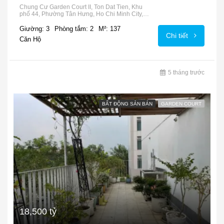
Chung Cư Garden Court II, Ton Dat Tien, Khu
phố 44, Phường Tân Hưng, Ho Chi Minh City,
72915, Vietnam
Giường: 3
Phòng tắm: 2
M²: 137
Chi tiết
Căn Hộ
5 tháng trước
BẤT ĐỘNG SẢN BÁN
GARDEN COURT
18,500 tỷ