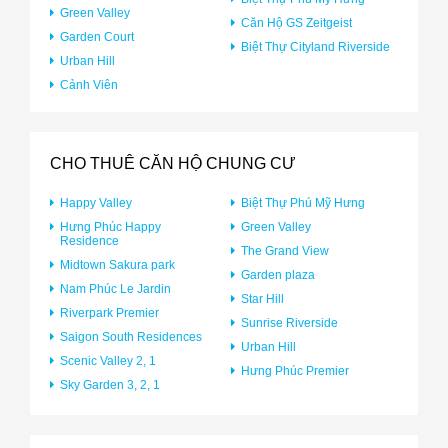
Green Valley
Căn Hộ GS Zeitgeist
Garden Court
Biệt Thự Cityland Riverside
Urban Hill
Cảnh Viên
CHO THUÊ CĂN HỘ CHUNG CƯ
Happy Valley
Biệt Thự Phú Mỹ Hưng
Hưng Phúc Happy
Green Valley
Residence
The Grand View
Midtown Sakura park
Garden plaza
Nam Phúc Le Jardin
Star Hill
Riverpark Premier
Sunrise Riverside
Saigon South Residences
Urban Hill
Scenic Valley 2, 1
Hưng Phúc Premier
Sky Garden 3, 2, 1