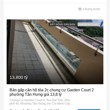
4 tháng trước
BẤT ĐỘNG SẢN BÁN
GARDEN COURT
13,800 tỷ
Bán gấp căn hộ tòa 2c chung cư Garden Court 2
phường Tân Hưng giá 13,8 tỷ
Chung Cư Garden Court II, Ton Dat Tien, Khu
phố 44, Phường Tân Hưng, Ho Chi Minh City,
72915, Vietnam