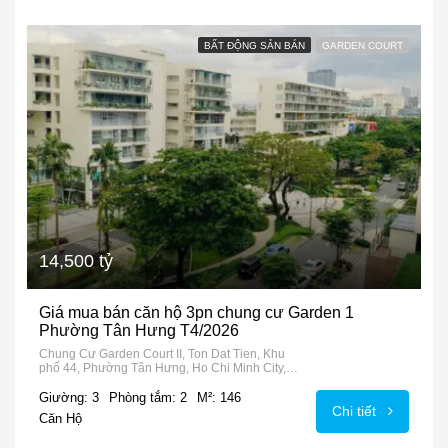
BẤT ĐỘNG SẢN BÁN
GARDEN COURT
14,500 tỷ
Giá mua bán căn hộ 3pn chung cư Garden 1
Phường Tân Hưng T4/2026
Chung Cư Garden Court II, Ton Dat Tien, Khu
phố 44, Phường Tân Hưng, Ho Chi Minh City,
72915, Vietnam
Giường: 3
Phòng tắm: 2
M²: 146
Chi tiết
Căn Hộ