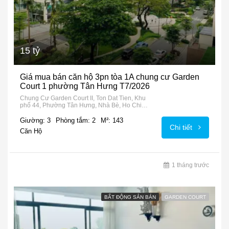
15 tỷ
Giá mua bán căn hộ 3pn tòa 1A chung cư Garden
Court 1 phường Tân Hưng T7/2026
Chung Cư Garden Court II, Ton Dat Tien, Khu
phố 44, Phường Tân Hưng, Nhà Bè, Ho Chi
Minh City, 72915, Vietnam
Giường: 3
Phòng tắm: 2
M²: 143
Chi tiết
Căn Hộ
1 tháng trước
BẤT ĐỘNG SẢN BÁN
GARDEN COURT