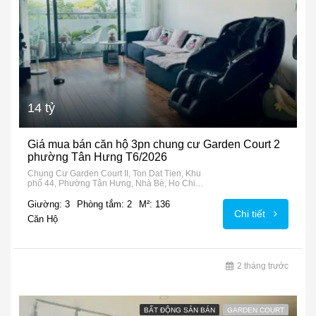
14 tỷ
Giá mua bán căn hộ 3pn chung cư Garden Court 2
phường Tân Hưng T6/2026
Chung Cư Garden Court II, Ton Dat Tien, Khu
phố 44, Phường Tân Hưng, Nhà Bè, Ho Chi
Minh City, 72915, Vietnam
Giường: 3
Phòng tắm: 2
M²: 136
Chi tiết
Căn Hộ
2 tháng trước
BẤT ĐỘNG SẢN BÁN
GARDEN COURT