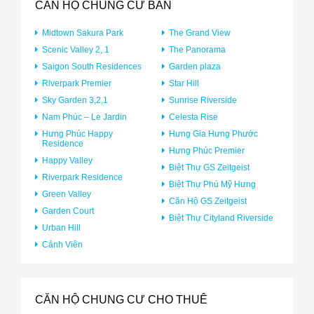
CĂN HỘ CHUNG CƯ BÁN
Midtown Sakura Park
The Grand View
Scenic Valley 2, 1
The Panorama
Saigon South Residences
Garden plaza
Riverpark Premier
Star Hill
Sky Garden 3,2,1
Sunrise Riverside
Nam Phúc – Le Jardin
Celesta Rise
Hưng Phúc Happy
Hưng Gia Hưng Phước
Residence
Hưng Phúc Premier
Happy Valley
Biệt Thự GS Zeitgeist
Riverpark Residence
Biệt Thự Phú Mỹ Hưng
Green Valley
Căn Hộ GS Zeitgeist
Garden Court
Biệt Thự Cityland Riverside
Urban Hill
Cảnh Viên
CĂN HỘ CHUNG CƯ CHO THUÊ