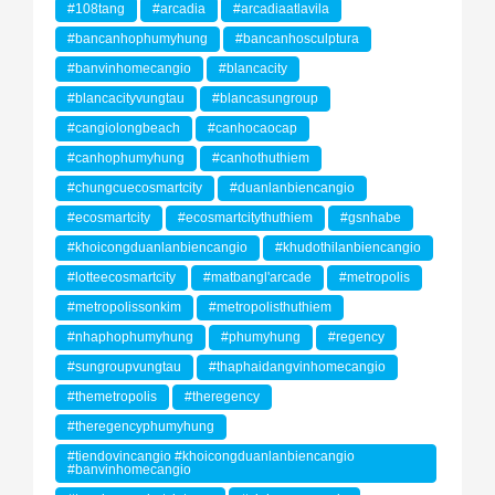
#108tang
#arcadia
#arcadiaatlavila
#bancanhophumyhung
#bancanhosculptura
#banvinhomecangio
#blancacity
#blancacityvungtau
#blancasungroup
#cangiolongbeach
#canhocaocap
#canhophumyhung
#canhothuthiem
#chungcuecosmartcity
#duanlanbiencangio
#ecosmartcity
#ecosmartcitythuthiem
#gsnhabe
#khoicongduanlanbiencangio
#khudothilanbiencangio
#lotteecosmartcity
#matbangl'arcade
#metropolis
#metropolissonkim
#metropolisthuthiem
#nhaphophumyhung
#phumyhung
#regency
#sungroupvungtau
#thaphaidangvinhomecangio
#themetropolis
#theregency
#theregencyphumyhung
#tiendovincangio #khoicongduanlanbiencangio
#banvinhomecangio