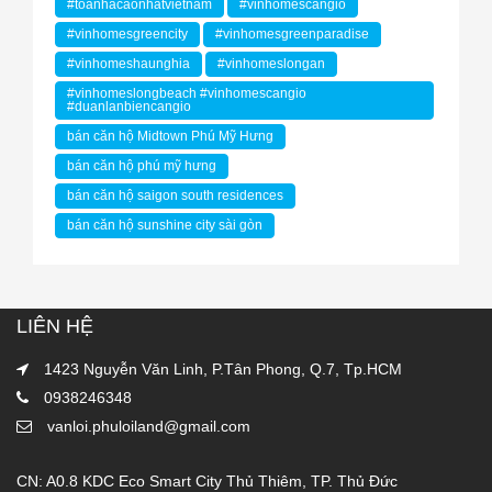
#toanhacaonhatvietnam
#vinhomescangio
#vinhomesgreencity
#vinhomesgreenparadise
#vinhomeshaunghia
#vinhomeslongan
#vinhomeslongbeach #vinhomescangio
#duanlanbiencangio
bán căn hộ Midtown Phú Mỹ Hưng
bán căn hộ phú mỹ hưng
bán căn hộ saigon south residences
bán căn hộ sunshine city sài gòn
LIÊN HỆ
1423 Nguyễn Văn Linh, P.Tân Phong, Q.7, Tp.HCM
0938246348
vanloi.phuloiland@gmail.com
CN: A0.8 KDC Eco Smart City Thủ Thiêm, TP. Thủ Đức