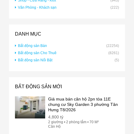
Shop - Cửa Hàng - Kiot
(943)
Văn Phòng - Khách sạn
(222)
DANH MỤC
Bất động sản Bán
(22254)
Bất động sản Cho Thuê
(8261)
Bất động sản Nổi Bật
(5)
BẤT ĐỘNG SẢN MỚI
Giá mua bán căn hộ 2pn tòa 11E
chung cư Sky Garden 3 phường Tân
Hưng T8/2026
4,800 tỷ
2 giường • 2 phòng tắm • 70 M²
Căn Hộ