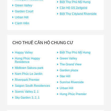
Biệt Thự Phú Mỹ Hưng
Green Valley
Căn Hộ GS Zeitgeist
Garden Court
Biệt Thự Cityland Riverside
Urban Hill
Cảnh Viên
CHO THUÊ CĂN HỘ CHUNG CƯ
Happy Valley
Biệt Thự Phú Mỹ Hưng
Hưng Phúc Happy
Green Valley
Residence
The Grand View
Midtown Sakura park
Garden plaza
Nam Phúc Le Jardin
Star Hill
Riverpark Premier
Sunrise Riverside
Saigon South Residences
Urban Hill
Scenic Valley 2, 1
Hưng Phúc Premier
Sky Garden 3, 2, 1