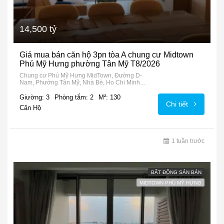
14,500 tỷ
Giá mua bán căn hộ 3pn tòa A chung cư Midtown
Phú Mỹ Hưng phường Tân Mỹ T8/2026
Chung cư Phú Mỹ Hưng MidTown, Đường D-
Nam, Phường Tân Mỹ, Nhà Bè, Ho Chi Minh
City, 72915, Vietnam
Giường: 3
Phòng tắm: 2
M²: 130
Chi tiết
Căn Hộ
1 tuần trước
BẤT ĐỘNG SẢN BÁN
MIDTOWN PHÚ MỸ HƯNG