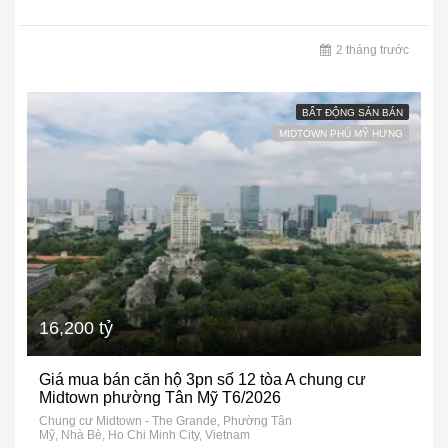
2 tháng trước
BẤT ĐỘNG SẢN BÁN
MIDTOWN PHÚ MỸ HƯNG
16,200 tỷ
Giá mua bán căn hộ 3pn số 12 tòa A chung cư
Midtown phường Tân Mỹ T6/2026
Chung cư Midtown - The Grande, Phường Tân
Mỹ, Nhà Bè, Ho Chi Minh City, Vietnam