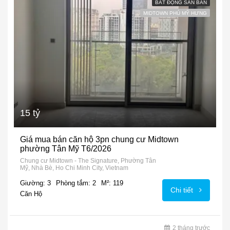
BẤT ĐỘNG SẢN BÁN
MIDTOWN PHÚ MỸ HƯNG
15 tỷ
Giá mua bán căn hộ 3pn chung cư Midtown
phường Tân Mỹ T6/2026
Chung cư Midtown - The Signature, Phường Tân
Mỹ, Nhà Bè, Ho Chi Minh City, Vietnam
Giường: 3
Phòng tắm: 2
M²: 119
Chi tiết
Căn Hộ
2 tháng trước