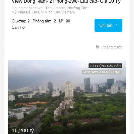
View Đông Nam- 2 Phòng-2wc- Lầu cao- Giá 10 Tỷ
Chung cư Midtown - The Grande, Phường Tân
Mỹ, Nhà Bè, Ho Chi Minh City, Vietnam
Giường: 2
Phòng tắm: 2
M²: 90
Chi tiết
Căn Hộ
3 tháng trước
BẤT ĐỘNG SẢN BÁN
MIDTOWN PHÚ MỸ HƯNG
16,200 tỷ