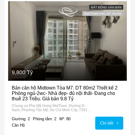
BẤT ĐỘNG SẢN BÁN
MIDTOWN PHÚ MỸ HƯNG
9,800 Tỷ
Bán căn hộ Midtown Tòa M7. DT 80m2 Thiết kế 2
Phòng ngủ-2wc- Nhà đẹp- đủ nội thất- Đang cho
thuê 23 Triệu. Giá bán 9.8 Tỷ
Chung cư Phú Mỹ Hưng MidTown, Đường D -
Nam, Phường Tân Mỹ, Ho Chi Minh City, 72915,
Vietnam
Giường: 2
Phòng tắm: 2
M²: 80
Chi tiết
Căn Hộ