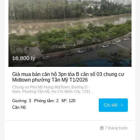
16,800 tỷ
Giá mua bán căn hộ 3pn tòa B căn số 03 chung cư
Midtown phường Tân Mỹ T1/2026
Chung cư Phú Mỹ Hưng MidTown, Đường D -
Nam, Phường Tân Mỹ, Ho Chi Minh City, 72915,
Vietnam
Giường: 3
Phòng tắm: 2
M²: 120
Chi tiết
Căn Hộ
7 tháng trước