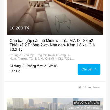
10,200 Tỷ
Cần bán gấp căn hộ Midtown Tòa M7. DT 83m2
Thiết kế 2 Phòng-2wc- Nhà đẹp- Kèm 1 ô xe. Giá
10.2 Tỷ
Chung cư Phú Mỹ Hưng MidTown, Đường D -
Nam, Phường Tân Mỹ, Ho Chi Minh City, 72915,
Vietnam
Giường: 2
Phòng tắm: 2
M²: 83
Chi tiết
Căn Hộ
5 tháng trước
BẤT ĐỘNG SẢN BÁN
MIDTOWN PHÚ MỸ HƯNG