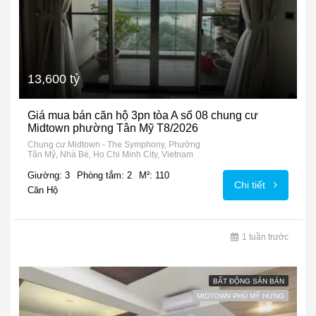
13,600 tỷ
Giá mua bán căn hộ 3pn tòa A số 08 chung cư
Midtown phường Tân Mỹ T8/2026
Chung cư Midtown - The Symphony, Phường
Tân Mỹ, Nhà Bè, Ho Chi Minh City, Vietnam
Giường: 3
Phòng tắm: 2
M²: 110
Chi tiết
Căn Hộ
1 tuần trước
BẤT ĐỘNG SẢN BÁN
MIDTOWN PHÚ MỸ HƯNG