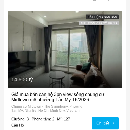
BẤT ĐỘNG SẢN BÁN
MIDTOWN PHÚ MỸ HƯNG
14,500 tỷ
Giá mua bán căn hộ 3pn view sông chung cư
Midtown m6 phường Tân Mỹ T6/2026
Chung cư Midtown - The Symphony, Phường
Tân Mỹ, Nhà Bè, Ho Chi Minh City, Vietnam
Giường: 3
Phòng tắm: 2
M²: 127
Chi tiết
Căn Hộ