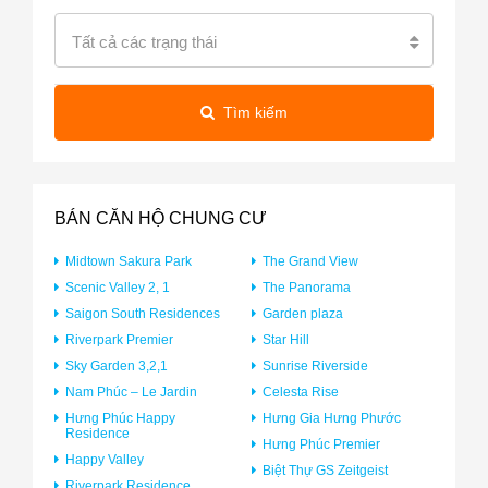
Tất cả các trạng thái
Tìm kiếm
BÁN CĂN HỘ CHUNG CƯ
Midtown Sakura Park
The Grand View
Scenic Valley 2, 1
The Panorama
Saigon South Residences
Garden plaza
Riverpark Premier
Star Hill
Sky Garden 3,2,1
Sunrise Riverside
Nam Phúc – Le Jardin
Celesta Rise
Hưng Phúc Happy
Hưng Gia Hưng Phước
Residence
Hưng Phúc Premier
Happy Valley
Biệt Thự GS Zeitgeist
Riverpark Residence