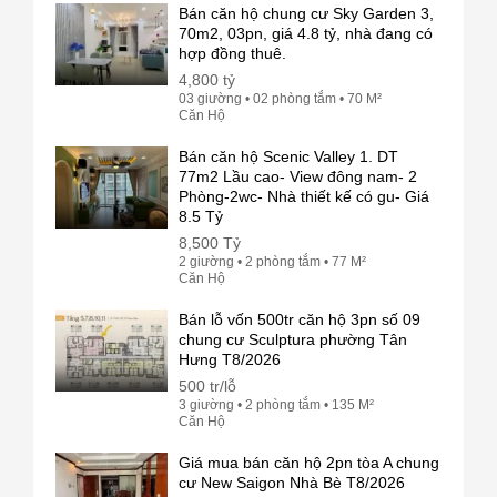
Bán căn hộ chung cư Sky Garden 3,
70m2, 03pn, giá 4.8 tỷ, nhà đang có
hợp đồng thuê.
4,800 tỷ
03 giường • 02 phòng tắm • 70 M²
Căn Hộ
Bán căn hộ Scenic Valley 1. DT
77m2 Lầu cao- View đông nam- 2
Phòng-2wc- Nhà thiết kế có gu- Giá
8.5 Tỷ
8,500 Tỷ
2 giường • 2 phòng tắm • 77 M²
Căn Hộ
Bán lỗ vốn 500tr căn hộ 3pn số 09
chung cư Sculptura phường Tân
Hưng T8/2026
500 tr/lỗ
3 giường • 2 phòng tắm • 135 M²
Căn Hộ
Giá mua bán căn hộ 2pn tòa A chung
cư New Saigon Nhà Bè T8/2026