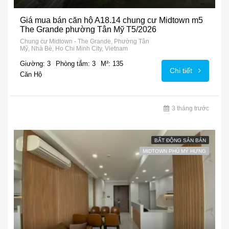
Giá mua bán căn hộ A18.14 chung cư Midtown m5
The Grande phường Tân Mỹ T5/2026
Chung cư Midtown - The Grande, Phường Tân
Mỹ, Nhà Bè, Ho Chi Minh City, Vietnam
Giường: 3
Phòng tắm: 3
M²: 135
Chi tiết
Căn Hộ
3 tháng trước
BẤT ĐỘNG SẢN BÁN
MIDTOWN PHÚ MỸ HƯNG