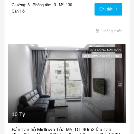
Giường: 3
Phòng tắm: 3
M²: 130
Chi tiết
Căn Hộ
3 tháng trước
BẤT ĐỘNG SẢN BÁN
MIDTOWN PHÚ MỸ HƯNG
10 Tỷ
Bán căn hộ Midtown Tòa M5. DT 90m2 lầu cao