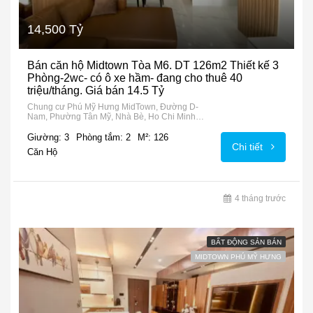
14,500 Tỷ
Bán căn hộ Midtown Tòa M6. DT 126m2 Thiết kế 3
Phòng-2wc- có ô xe hầm- đang cho thuê 40
triệu/tháng. Giá bán 14.5 Tỷ
Chung cư Phú Mỹ Hưng MidTown, Đường D-
Nam, Phường Tân Mỹ, Nhà Bè, Ho Chi Minh
City, 72915, Vietnam
Giường: 3
Phòng tắm: 2
M²: 126
Chi tiết
Căn Hộ
4 tháng trước
BẤT ĐỘNG SẢN BÁN
MIDTOWN PHÚ MỸ HƯNG