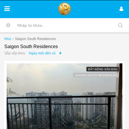
Nhà
Saigon South Residences
Saigon South Residences
Ngày mới đến cũ
Sắp xếp theo:
BẤT ĐỘNG SẢN BÁN
SAIGON SOUTH RESIDENCES