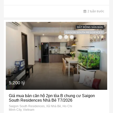
2 tuần trước
BẤT ĐỘNG SẢN BÁN
SAIGON SOUTH RESIDENCES
5,200 tỷ
Giá mua bán căn hộ 2pn tòa B chung cư Saigon
South Residences Nhà Bè T7/2026
Saigon South Residences, Xã Nhà Bè, Ho Chi
Minh City, Vietnam