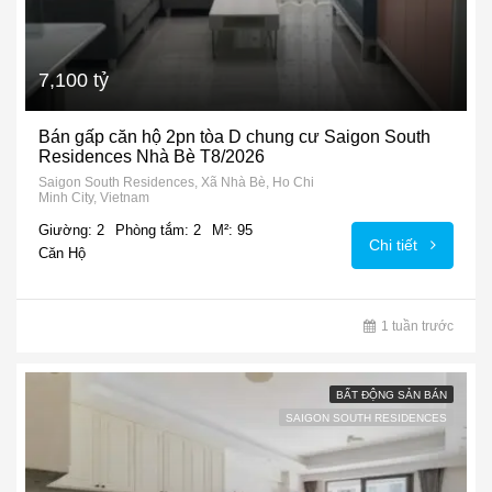
7,100 tỷ
Bán gấp căn hộ 2pn tòa D chung cư Saigon South
Residences Nhà Bè T8/2026
Saigon South Residences, Xã Nhà Bè, Ho Chi
Minh City, Vietnam
Giường: 2
Phòng tắm: 2
M²: 95
Chi tiết
Căn Hộ
1 tuần trước
BẤT ĐỘNG SẢN BÁN
SAIGON SOUTH RESIDENCES