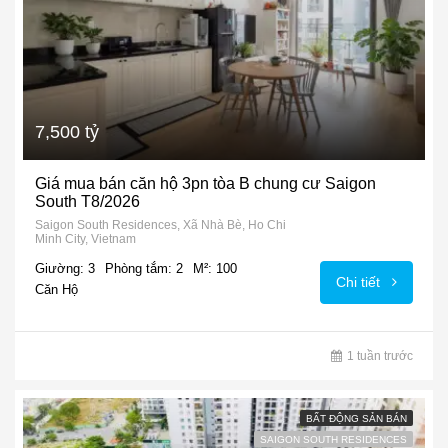
7,500 tỷ
Giá mua bán căn hộ 3pn tòa B chung cư Saigon
South T8/2026
Saigon South Residences, Xã Nhà Bè, Ho Chi
Minh City, Vietnam
Giường: 3
Phòng tắm: 2
M²: 100
Chi tiết
Căn Hộ
1 tuần trước
BẤT ĐỘNG SẢN BÁN
SAIGON SOUTH RESIDENCES