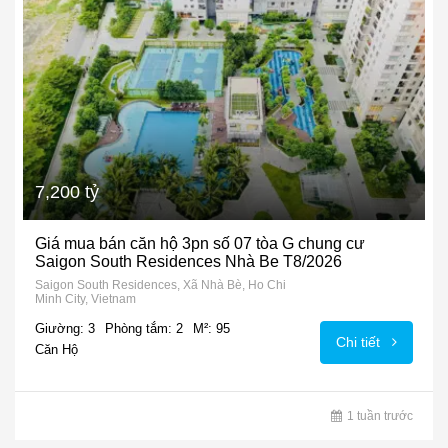
7,200 tỷ
Giá mua bán căn hộ 3pn số 07 tòa G chung cư
Saigon South Residences Nhà Be T8/2026
Saigon South Residences, Xã Nhà Bè, Ho Chi
Minh City, Vietnam
Giường: 3
Phòng tắm: 2
M²: 95
Chi tiết
Căn Hộ
1 tuần trước