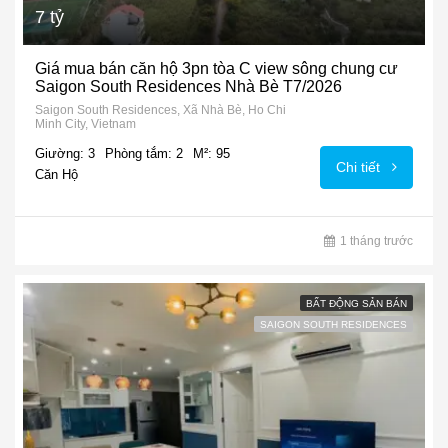
7 tỷ
Giá mua bán căn hộ 3pn tòa C view sông chung cư
Saigon South Residences Nhà Bè T7/2026
Saigon South Residences, Xã Nhà Bè, Ho Chi
Minh City, Vietnam
Giường: 3
Phòng tắm: 2
M²: 95
Chi tiết
Căn Hộ
1 tháng trước
BẤT ĐỘNG SẢN BÁN
SAIGON SOUTH RESIDENCES