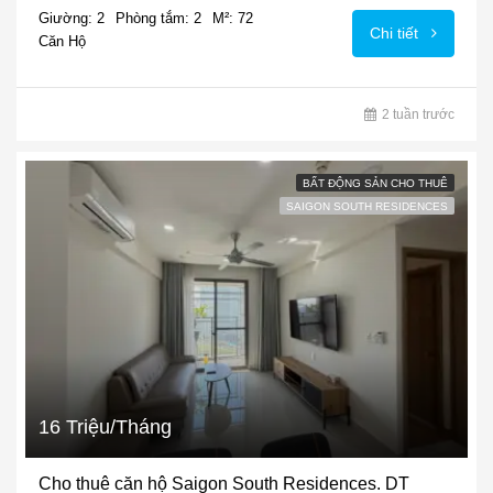
Giường: 2
Phòng tắm: 2
M²: 72
Chi tiết
Căn Hộ
2 tuần trước
BẤT ĐỘNG SẢN CHO THUÊ
SAIGON SOUTH RESIDENCES
16 Triệu/Tháng
Cho thuê căn hộ Saigon South Residences. DT