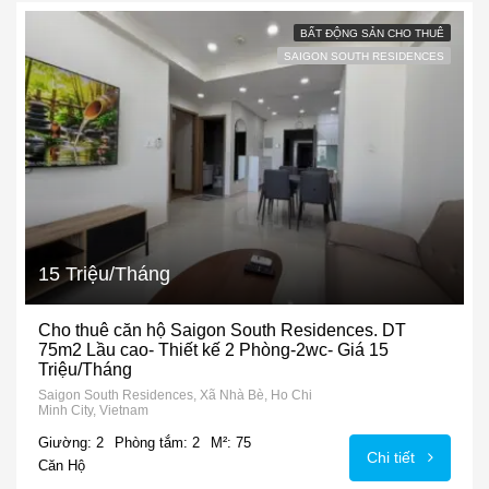
BẤT ĐỘNG SẢN CHO THUÊ
SAIGON SOUTH RESIDENCES
15 Triệu/Tháng
Cho thuê căn hộ Saigon South Residences. DT
75m2 Lầu cao- Thiết kế 2 Phòng-2wc- Giá 15
Triệu/Tháng
Saigon South Residences, Xã Nhà Bè, Ho Chi
Minh City, Vietnam
Giường: 2
Phòng tắm: 2
M²: 75
Chi tiết
Căn Hộ