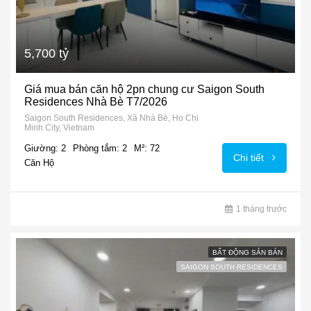
5,700 tỷ
Giá mua bán căn hộ 2pn chung cư Saigon South
Residences Nhà Bè T7/2026
Saigon South Residences, Xã Nhà Bè, Ho Chi
Minh City, Vietnam
Giường: 2
Phòng tắm: 2
M²: 72
Chi tiết
Căn Hộ
1 tháng trước
BẤT ĐỘNG SẢN BÁN
SAIGON SOUTH RESIDENCES