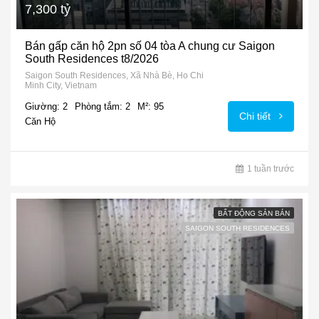
7,300 tỷ
Bán gấp căn hộ 2pn số 04 tòa A chung cư Saigon
South Residences t8/2026
Saigon South Residences, Xã Nhà Bè, Ho Chi
Minh City, Vietnam
Giường: 2
Phòng tắm: 2
M²: 95
Chi tiết
Căn Hộ
1 tuần trước
BẤT ĐỘNG SẢN BÁN
SAIGON SOUTH RESIDENCES