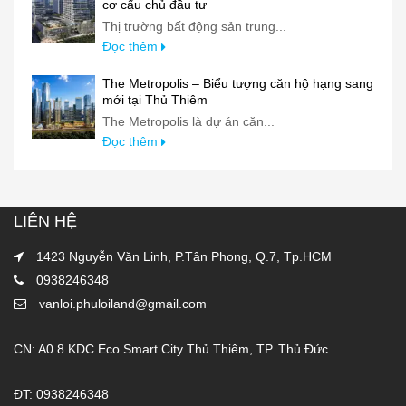
cơ cấu chủ đầu tư
Thị trường bất động sản trung...
Đọc thêm
The Metropolis – Biểu tượng căn hộ hạng sang
mới tại Thủ Thiêm
The Metropolis là dự án căn...
Đọc thêm
LIÊN HỆ
1423 Nguyễn Văn Linh, P.Tân Phong, Q.7, Tp.HCM
0938246348
vanloi.phuloiland@gmail.com
CN: A0.8 KDC Eco Smart City Thủ Thiêm, TP. Thủ Đức
ĐT: 0938246348