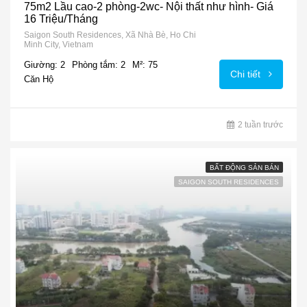
75m2 Lầu cao-2 phòng-2wc- Nội thất như hình- Giá
16 Triệu/Tháng
Saigon South Residences, Xã Nhà Bè, Ho Chi
Minh City, Vietnam
Giường: 2
Phòng tắm: 2
M²: 75
Chi tiết
Căn Hộ
2 tuần trước
BẤT ĐỘNG SẢN BÁN
SAIGON SOUTH RESIDENCES