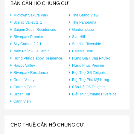
BÁN CĂN HỘ CHUNG CƯ
Midtown Sakura Park
The Grand View
Scenic Valley 2, 1
The Panorama
Saigon South Residences
Garden plaza
Riverpark Premier
Star Hill
Sky Garden 3,2,1
Sunrise Riverside
Nam Phúc – Le Jardin
Celesta Rise
Hưng Phúc Happy Residence
Hưng Gia Hưng Phước
Happy Valley
Hưng Phúc Premier
Riverpark Residence
Biệt Thự GS Zeitgeist
Green Valley
Biệt Thự Phú Mỹ Hưng
Garden Court
Căn Hộ GS Zeitgeist
Urban Hill
Biệt Thự Cityland Riverside
Cảnh Viên
CHO THUÊ CĂN HỘ CHUNG CƯ