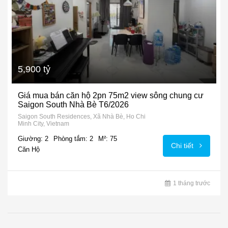
5,900 tỷ
Giá mua bán căn hộ 2pn 75m2 view sông chung cư
Saigon South Nhà Bè T6/2026
Saigon South Residences, Xã Nhà Bè, Ho Chi
Minh City, Vietnam
Giường: 2
Phòng tắm: 2
M²: 75
Chi tiết
Căn Hộ
1 tháng trước