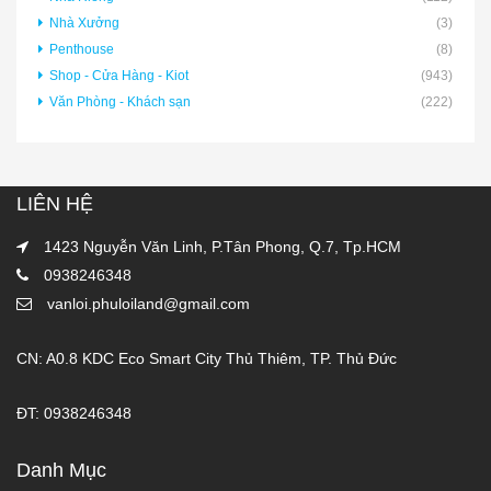
Nhà Xưởng
(3)
Penthouse
(8)
Shop - Cửa Hàng - Kiot
(943)
Văn Phòng - Khách sạn
(222)
LIÊN HỆ
1423 Nguyễn Văn Linh, P.Tân Phong, Q.7, Tp.HCM
0938246348
vanloi.phuloiland@gmail.com
CN: A0.8 KDC Eco Smart City Thủ Thiêm, TP. Thủ Đức
ĐT: 0938246348
Danh Mục