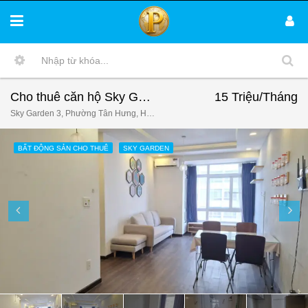
Cho thuê căn hộ Sky Garden 3. DT 70m2 Lầu cao- 2 phòn ngủ-2wc- Nội thất đầy đủ- Giá 15 Triệu/Tháng
15 Triệu/Tháng
Sky Garden 3, Phường Tân Hưng, Ho Chi Minh City, Vietnam
BẤT ĐỘNG SẢN CHO THUÊ
SKY GARDEN