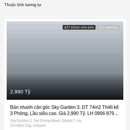
Thuộc tính tương tự
BẤT ĐỘNG SẢN BÁN
SKY GARDEN
2,990 Tỷ
Bán nhanh căn góc Sky Garden 3. DT 74m2 Thiết kế
3 Phòng. Lầu siêu cao. Giá 2,990 Tỷ. LH 0906 879
489 Trinh
Sky Garden 3, Tan Phong Ward, District 7, Ho
Chi Minh City, Vietnam