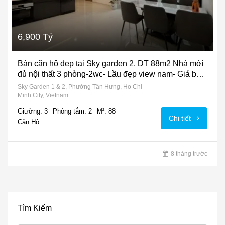
6,900 Tỷ
Bán căn hộ đẹp tại Sky garden 2. DT 88m2 Nhà mới
đủ nội thất 3 phòng-2wc- Lầu đẹp view nam- Giá bán
6.9 Tỷ
Sky Garden 1 & 2, Phường Tân Hưng, Ho Chi
Minh City, Vietnam
Giường: 3
Phòng tắm: 2
M²: 88
Chi tiết
Căn Hộ
8 tháng trước
Tìm Kiếm