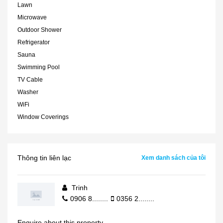
Lawn
Microwave
Outdoor Shower
Refrigerator
Sauna
Swimming Pool
TV Cable
Washer
WiFi
Window Coverings
Thông tin liên lạc
Xem danh sách của tôi
Trinh
0906 8........
0356 2........
Enquire about this property