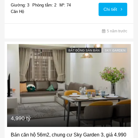
Giường: 3
Phòng tắm: 2
M²: 74
Chi tiết
Căn Hộ
5 năm trước
BẤT ĐỘNG SẢN BÁN
SKY GARDEN
4,990 tỷ
Bán căn hộ 56m2, chung cư Sky Garden 3, giá 4.990