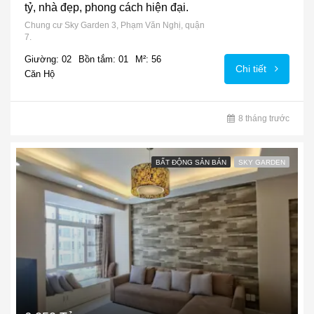
tỷ, nhà đẹp, phong cách hiện đại.
Chung cư Sky Garden 3, Phạm Văn Nghị, quận
7.
Giường: 02
Bồn tắm: 01
M²: 56
Chi tiết
Căn Hộ
8 tháng trước
BẤT ĐỘNG SẢN BÁN
SKY GARDEN