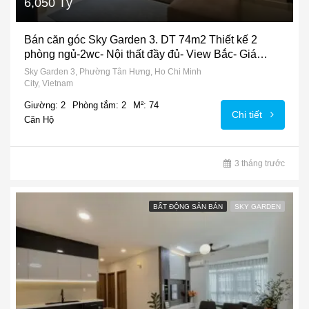
6,050 Tỷ
Bán căn góc Sky Garden 3. DT 74m2 Thiết kế 2
phòng ngủ-2wc- Nội thất đầy đủ- View Bắc- Giá
6.050 Tỷ
Sky Garden 3, Phường Tân Hưng, Ho Chi Minh
City, Vietnam
Giường: 2
Phòng tắm: 2
M²: 74
Chi tiết
Căn Hộ
3 tháng trước
BẤT ĐỘNG SẢN BÁN
SKY GARDEN