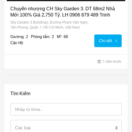
Chuyển nhượng CH Sky Garden 3. DT 68m2 Nhà
Mới 100% Giá 2,750 Tỷ. LH 0906 879 489 Trinh
Sky Garden 3 Buildings, Đường Phạm Văn Nghị,
Tân Phong, Quận 7, Hồ Chí Minh, Việt Nam
Giường: 2
Phòng tắm: 2
M²: 68
Chi tiết
Căn Hộ
7 năm trước
Tìm Kiếm
Các loại