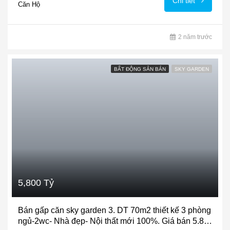
Chi tiết
Căn Hộ
2 năm trước
BẤT ĐỘNG SẢN BÁN
SKY GARDEN
5,800 Tỷ
Bán gấp căn sky garden 3. DT 70m2 thiết kế 3 phòng
ngủ-2wc- Nhà đẹp- Nội thất mới 100%. Giá bán 5.8