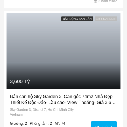
3 năm trước
BẤT ĐỘNG SẢN BÁN
SKY GARDEN
3,600 Tỷ
Bán căn hộ Sky Garden 3. Căn góc 74m2 Nhà Đẹp-
Thiết Kế Độc Đáo- Lầu cao- View Thoáng- Giá 3.6
Tỷ
Sky Garden 3, District 7, Ho Chi Minh City,
Vietnam
Giường: 2
Phòng tắm: 2
M²: 74