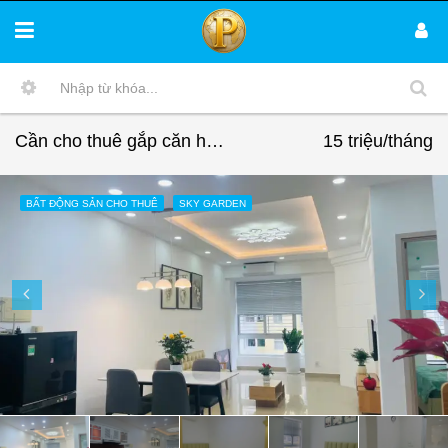
Cần cho thuê gắp căn hộ Sky Garden 2. DT 71m2 Nhà đẹp- đầy đủ nội thất-2 Phòng-1wc- Giá thuê rẻ 15Triệu/Tháng
15 triệu/tháng
BẤT ĐỘNG SẢN CHO THUÊ
SKY GARDEN