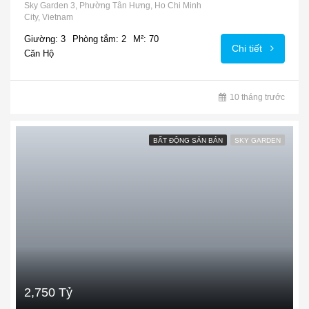
Tỷ
Sky Garden 3, Phường Tân Hưng, Ho Chi Minh
City, Vietnam
Giường: 3
Phòng tắm: 2
M²: 70
Chi tiết
Căn Hộ
10 tháng trước
BẤT ĐỘNG SẢN BÁN
SKY GARDEN
2,750 Tỷ