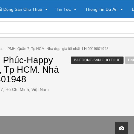
ất Động Sản Cho Thuê
Tin Tức
Thông Tin Dự Án
L
e – PMH, Quận 7, Tp HCM. Nhà đẹp, giá tốt nhất. LH 0919801948
g Phúc-Happy
BẤT ĐỘNG SẢN CHO THUÊ
HA
, Tp HCM. Nhà
9801948
7, Hồ Chí Minh, Việt Nam