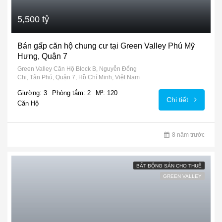
5,500 tỷ
Bán gấp căn hộ chung cư tại Green Valley Phú Mỹ
Hưng, Quận 7
Green Valley Căn Hộ Block B, Nguyễn Đổng
Chi, Tân Phú, Quận 7, Hồ Chí Minh, Việt Nam
Giường: 3
Phòng tắm: 2
M²: 120
Chi tiết
Căn Hộ
8 năm trước
BẤT ĐỘNG SẢN CHO THUÊ
GREEN VALLEY