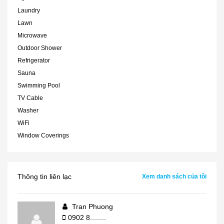
Laundry
Lawn
Microwave
Outdoor Shower
Refrigerator
Sauna
Swimming Pool
TV Cable
Washer
WiFi
Window Coverings
Thông tin liên lạc
Xem danh sách của tôi
Tran Phuong
0902 8........