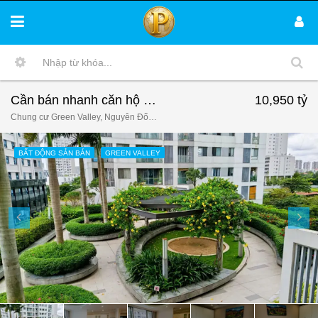
Cần bán nhanh căn hộ 118m2, chung cư Green Valley, giá 10.950 tỷ, nhà đầy đủ nội thất.
10,950 tỷ
Chung cư Green Valley, Nguyễn Đổng Chi, quận 7.
BẤT ĐỘNG SẢN BÁN
GREEN VALLEY