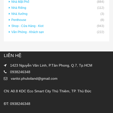
Nhà Mặt Phố
(884)
Nhà Riêng
(112)
Nhà Xưởng
(3)
Penthouse
(8)
Shop - Cửa Hàng - Kiot
(943)
Văn Phòng - Khách sạn
(222)
LIÊN HỆ
1423 Nguyễn Văn Linh, P.Tân Phong, Q.7, Tp.HCM
0938246348
vanloi.phuloiland@gmail.com
CN: A0.8 KDC Eco Smart City Thủ Thiêm, TP. Thủ Đức
ĐT: 0938246348