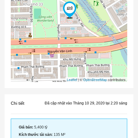
Leaflet
| ©
OpenStreetMap
contributors
Chi tiết
Đã cập nhật vào Tháng 10 29, 2020 tại 2:20 sáng
Giá bán:
5,400 tỷ
Kích thước tài sản:
135 M²