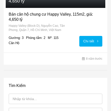
4,650 tỷ
Bán căn hộ chung cư Happy Valley, 115m2, giá:
4,650 tỷ
Happy Valley (Block D), Nguyễn Cao, Tân
Phong, Quận 7, Hồ Chí Minh, Việt Nam
Giường: 3
Phòng tắm: 2
M²: 115
Chi tiết
Căn Hộ
8 năm trước
Tìm Kiếm