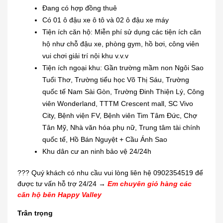
Đang có hợp đồng thuê
Có 01 ô đậu xe ô tô và 02 ô đậu xe máy
Tiện ích căn hộ: Miễn phí sử dụng các tiện ích căn
hộ như chỗ đậu xe, phòng gym, hồ bơi, công viên
vui chơi giải trí nội khu v.v.v
Tiện ích ngoại khu: Gần trường mầm non Ngôi Sao
Tuổi Thơ, Trường tiểu học Võ Thị Sáu, Trường
quốc tế Nam Sài Gòn, Trường Đinh Thiện Lý, Công
viên Wonderland, TTTM Crescent mall, SC Vivo
City, Bệnh viện FV, Bệnh viên Tim Tâm Đức, Chợ
Tân Mỹ, Nhà văn hóa phụ nữ, Trung tâm tài chính
quốc tế, Hồ Bán Nguyệt + Cầu Ánh Sao
Khu dân cư an ninh bảo vệ 24/24h
??? Quý khách có nhu cầu vui lòng liên hệ 0902354519 để
được tư vấn hỗ trợ 24/24 →
Em chuyên giỏ hàng các
căn hộ bên Happy Valley
Trân trọng