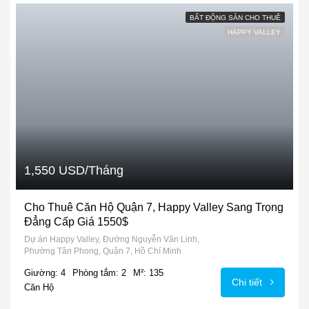
BẤT ĐỘNG SẢN CHO THUÊ
HAPPY VALLEY
1,550 USD/Tháng
Cho Thuê Căn Hộ Quận 7, Happy Valley Sang Trọng
Đẳng Cấp Giá 1550$
Dự án Happy Valley, Đường Nguyễn Văn Linh,
Phường Tân Phong, Quận 7, Hồ Chí Minh
Giường: 4
Phòng tắm: 2
M²: 135
Chi tiết
Căn Hộ