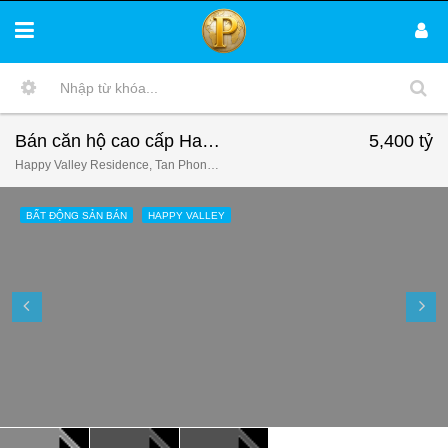
Bán căn hộ cao cấp Happy Valley, Phú Mỹ Hưng, Quận 07, view nội khu hướng Nam, full nội thất
5,400 tỷ
Happy Valley Residence, Tan Phong Ward, Ho Chi Minh City, District 7, Vietnam
BẤT ĐỘNG SẢN BÁN
HAPPY VALLEY