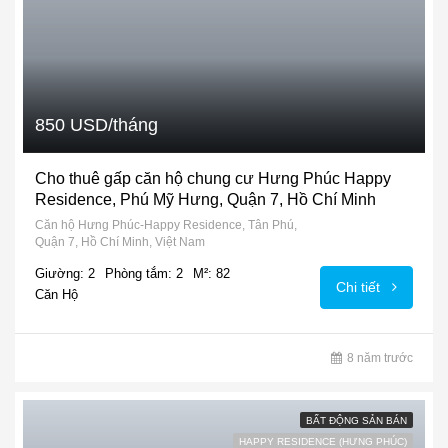
850 USD/tháng
Cho thuê gấp căn hộ chung cư Hưng Phúc Happy
Residence, Phú Mỹ Hưng, Quận 7, Hồ Chí Minh
Căn hộ Hưng Phúc-Happy Residence, Tân Phú,
Quận 7, Hồ Chí Minh, Việt Nam
Giường: 2
Phòng tắm: 2
M²: 82
Chi tiết
Căn Hộ
8 năm trước
BẤT ĐỘNG SẢN BÁN
HAPPY RESIDENCE (HƯNG PHÚC)