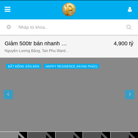
Giảm 500tr bán nhanh căn hộ Hưng Phúc, 3 phòng ngủ, căn góc, view sông, giá còn 4,9 tỷ tăng 01 ô xe
4,900 tỷ
Nguyễn Lương Bằng, Tan Phu Ward, District 7, Ho Chi Minh City, 756604, Vietnam
BẤT ĐỘNG SẢN BÁN
HAPPY RESIDENCE (HƯNG PHÚC)