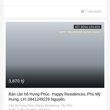
7 năm trước
BẤT ĐỘNG SẢN BÁN
HAPPY RESIDENCE (HƯNG PHÚC)
3,870 tỷ
Bán căn hộ Hưng Phúc- Happy Residences, Phú Mỹ
Hưng. LH: 0941249229 Nguyên.
Căn hộ Hưng Phúc-Happy Residence, Tân Phú,
Quận 7, Hồ Chí Minh, Việt Nam