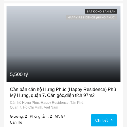
BẤT ĐỘNG SẢN BÁN
HAPPY RESIDENCE (HƯNG PHÚC)
5,500 tỷ
Cần bán căn hộ Hưng Phúc (Happy Residence) Phú
Mỹ Hưng, quận 7. Căn góc,diện tích 97m2
Căn hộ Hưng Phúc-Happy Residence, Tân Phú,
Quận 7, Hồ Chí Minh, Việt Nam
Giường: 2
Phòng tắm: 2
M²: 97
Chi tiết
Căn Hộ