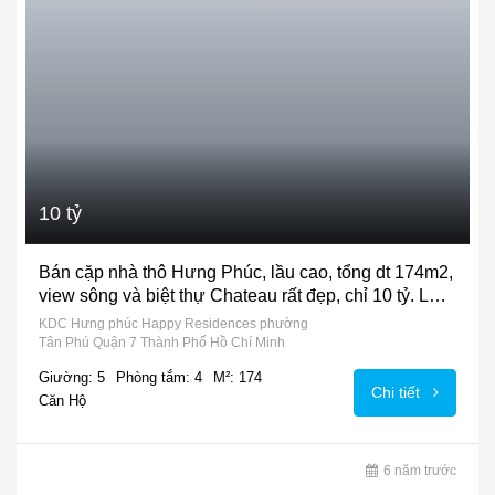
10 tỷ
Bán cặp nhà thô Hưng Phúc, lầu cao, tổng dt 174m2,
view sông và biệt thự Chateau rất đẹp, chỉ 10 tỷ. LH
0902427307
KDC Hưng phúc Happy Residences phường
Tân Phú Quận 7 Thành Phố Hồ Chí Minh
Giường: 5
Phòng tắm: 4
M²: 174
Chi tiết
Căn Hộ
6 năm trước