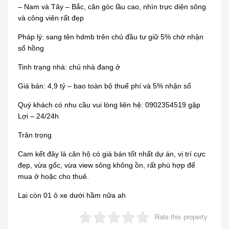
– Nam và Tây – Bắc, căn góc lầu cao, nhìn trực diện sông
và công viên rất đẹp
Pháp lý: sang tên hdmb trên chủ đầu tư giữ 5% chờ nhận
sổ hồng
Tinh trạng nhà: chủ nhà đang ở
Giá bán: 4,9 tỷ – bao toàn bộ thuế phí và 5% nhận sổ
Quý khách có nhu cầu vui lòng liên hệ: 0902354519 gặp
Lợi – 24/24h
Trân trọng
Cam kết đây là căn hộ có giá bán tốt nhất dự án, vị trí cực
đẹp, vừa gốc, vừa view sông không ồn, rất phù hợp để
mua ở hoặc cho thuê.
Lại còn 01 ô xe dưới hầm nữa ah
Rate this property