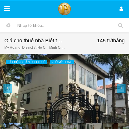
Giá cho thuê nhà Biệt thự đơn lập Phú Mỹ Hưng có hồ bơi và hồ cá koi sang trọng
145 tr/tháng
Mỹ Hoàng, District 7, Ho Chi Minh City, Vietnam
BẤT ĐỘNG SẢN CHO THUÊ
PHÚ MỸ HƯNG