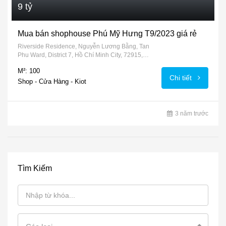
9 tỷ
Mua bán shophouse Phú Mỹ Hưng T9/2023 giá rẻ
Riverside Residence, Nguyễn Lương Bằng, Tan
Phu Ward, District 7, Hồ Chí Minh City, 72915,
Vietnam
M²: 100
Chi tiết
Shop - Cửa Hàng - Kiot
3 năm trước
Tìm Kiếm