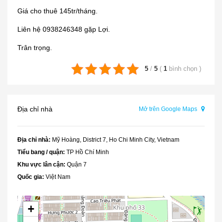
Giá cho thuê 145tr/tháng.
Liên hệ 0938246348 gặp Lợi.
Trân trọng.
5
/
5
(
1
bình chọn
)
Địa chỉ nhà
Mở trên Google Maps
Địa chỉ nhà:
Mỹ Hoàng, District 7, Ho Chi Minh City, Vietnam
Tiểu bang / quận:
TP Hồ Chí Minh
Khu vực lân cận:
Quận 7
Quốc gia:
Việt Nam
+