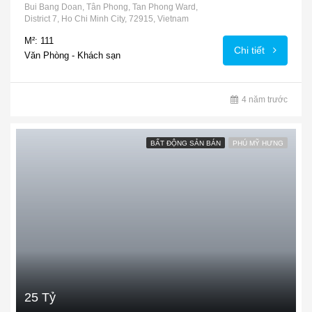
Bui Bang Doan, Tân Phong, Tan Phong Ward,
District 7, Ho Chi Minh City, 72915, Vietnam
M²: 111
Chi tiết
Văn Phòng - Khách sạn
4 năm trước
BẤT ĐỘNG SẢN BÁN
PHÚ MỸ HƯNG
25 Tỷ