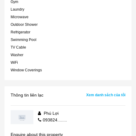
Gym
Laundry
Microwave
Outdoor Shower
Refrigerator
Swimming Pool
TV Cable
Washer
WiFi
Window Coverings
Thông tin liên lạc
Xem danh sách của tôi
Phú Lợi
093824........
Enquire about this property