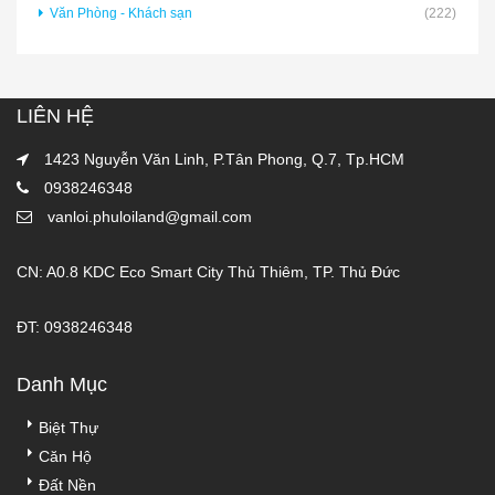
Văn Phòng - Khách sạn
(222)
LIÊN HỆ
1423 Nguyễn Văn Linh, P.Tân Phong, Q.7, Tp.HCM
0938246348
vanloi.phuloiland@gmail.com
CN: A0.8 KDC Eco Smart City Thủ Thiêm, TP. Thủ Đức
ĐT: 0938246348
Danh Mục
Biệt Thự
Căn Hộ
Đất Nền