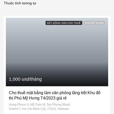
Thuộc tính tương tự
BẤT ĐỘNG SẢN CHO THUÊ
PHÚ MỸ HƯNG
1,000 usd/tháng
Cho thuê mặt bằng làm văn phòng tầng trệt Khu đô
thị Phú Mỹ Hưng T4/2023 giá rẻ
Hung Phuoc 4, Mỹ Toàn III, Tan Phong Ward,
District 7, Ho Chi Minh City, 72915, Vietnam