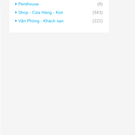
Penthouse
(8)
Shop - Cửa Hàng - Kiot
(943)
Văn Phòng - Khách sạn
(222)