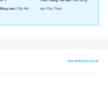
m:
2
Tình Trạng Tài Sản:
Bất động
 động sản:
Căn Hộ
sản Cho Thuê
Xem danh sách của tôi