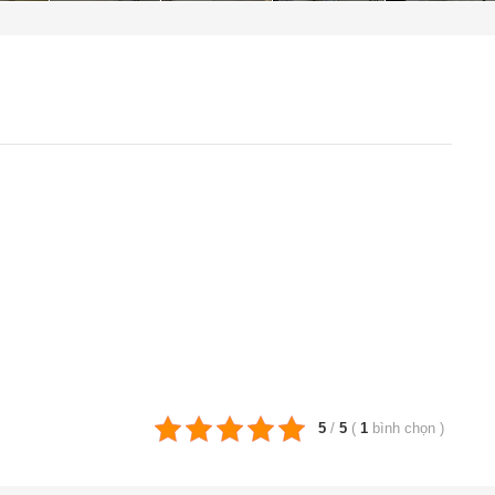
5
/
5
(
1
bình chọn
)