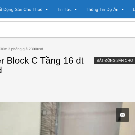
ất Động Sản Cho Thuê
Tin Tức
Thông Tin Dự Án
L
 130m 3 phòng giá 2300usd
r Block C Tầng 16 dt
BẤT ĐỘNG SẢN CHO 
d