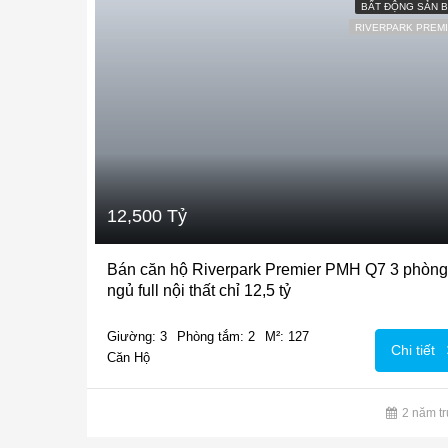
BẤT ĐỘNG SẢN 
RIVERPARK PREM
12,500 Tỷ
Bán căn hộ Riverpark Premier PMH Q7 3 phòng
ngủ full nội thất chỉ 12,5 tỷ
Giường: 3
Phòng tắm: 2
M²: 127
Chi tiết
Căn Hộ
2 năm t