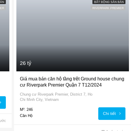
BÁN
BẤT ĐỘNG SẢN BÁN
IER
RIVERPARK PREMIER
26 tỷ
Giá mua bán căn hộ tầng trệt Ground house chung
cư Riverpark Premier Quận 7 T12/2024
Chung cư Riverpark Premier, District 7, Ho
Chi Minh City, Vietnam
M²: 246
Chi tiết
Căn Hộ
rước