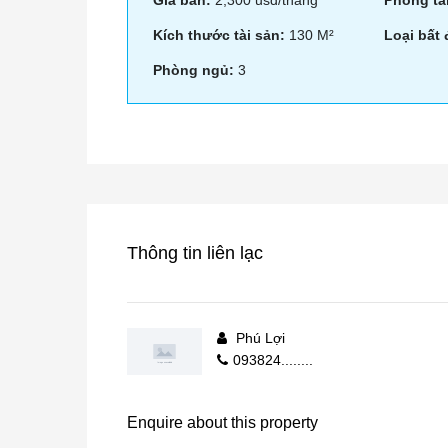
Giá bán:
2,300 usd/tháng
Phòng tắ
Kích thước tài sản:
130 M²
Loại bất
Phòng ngủ:
3
Thông tin liên lạc
Phú Lợi
093824........
Enquire about this property