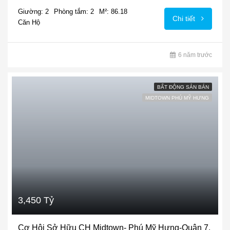
Giường: 2
Phòng tắm: 2
M²: 86.18
Chi tiết
Căn Hộ
6 năm trước
BẤT ĐỘNG SẢN BÁN
MIDTOWN PHÚ MỸ HƯNG
3,450 Tỷ
Cơ Hội Sở Hữu CH Midtown- Phú Mỹ Hưng-Quận 7.