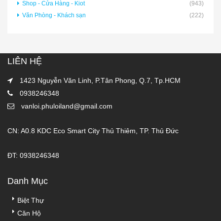
Shop - Cửa Hàng - Kiot
(943)
Văn Phòng - Khách sạn
(222)
LIÊN HỆ
1423 Nguyễn Văn Linh, P.Tân Phong, Q.7, Tp.HCM
0938246348
vanloi.phuloiland@gmail.com
CN: A0.8 KDC Eco Smart City Thủ Thiêm, TP. Thủ Đức
ĐT: 0938246348
Danh Mục
Biệt Thự
Căn Hộ