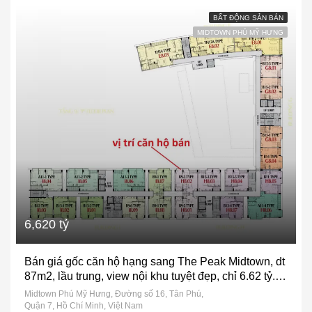
BẤT ĐỘNG SẢN BÁN
MIDTOWN PHÚ MỸ HƯNG
6,620 tỷ
Bán giá gốc căn hộ hạng sang The Peak Midtown, dt
87m2, lầu trung, view nội khu tuyệt đẹp, chỉ 6.62 tỷ.
LH 0902427307
Midtown Phú Mỹ Hưng, Đường số 16, Tân Phú,
Quận 7, Hồ Chí Minh, Việt Nam