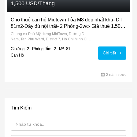
1,500 USD/Tháng
Cho thuê căn hộ Midtown Tòa M8 đẹp nhất khu- DT
81m2-Đầy đủ nội thất- 2 Phòng-2wc- Giá thuê 1.500
USD/Tháng
Chung cư Phú Mỹ Hưng MidTown, Đường D -
Nam, Tan Phu Ward, District 7, Ho Chi Minh City,
72915, Vietnam
Giường: 2
Phòng tắm: 2
M²: 81
Chi tiết
Căn Hộ
2 năm trước
Tìm Kiếm