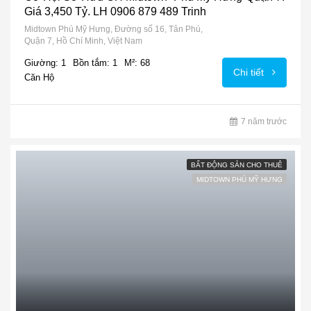
Giá 3,450 Tỷ. LH 0906 879 489 Trinh
Midtown Phú Mỹ Hưng, Đường số 16, Tân Phú,
Quận 7, Hồ Chí Minh, Việt Nam
Giường: 1
Bồn tắm: 1
M²: 68
Chi tiết
Căn Hộ
7 năm trước
BẤT ĐỘNG SẢN CHO THUÊ
MIDTOWN PHÚ MỸ HƯNG