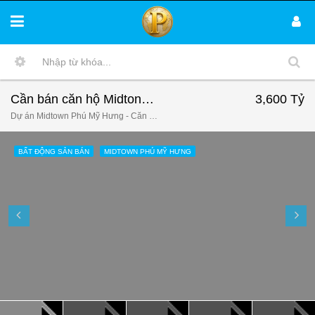
Cần bán căn hộ Midtonw Phú Mỹ Hưng, The Symphony. Căn 1 phòng ngủ giá tốt nhất. LH: 0941249229.
3,600 Tỷ
Dự án Midtown Phú Mỹ Hưng - Căn hộ Sakura Park Quận 7, Đường số 16, Tân Phú, Quận 7, Hồ Chí Minh, Việt Nam
BẤT ĐỘNG SẢN BÁN
MIDTOWN PHÚ MỸ HƯNG