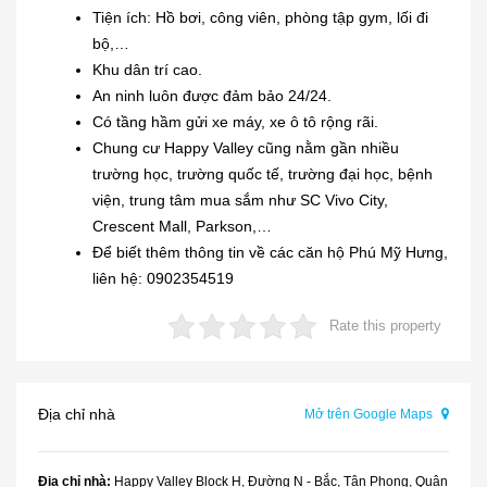
Tiện ích: Hồ bơi, công viên, phòng tập gym, lối đi
bộ,…
Khu dân trí cao.
An ninh luôn được đảm bảo 24/24.
Có tầng hầm gửi xe máy, xe ô tô rộng rãi.
Chung cư Happy Valley cũng nằm gần nhiều
trường học, trường quốc tế, trường đại học, bệnh
viện, trung tâm mua sắm như SC Vivo City,
Crescent Mall, Parkson,…
Để biết thêm thông tin về các căn hộ Phú Mỹ Hưng,
liên hệ: 0902354519
Rate this property
Địa chỉ nhà
Mở trên Google Maps
Địa chỉ nhà:
Happy Valley Block H, Đường N - Bắc, Tân Phong, Quận