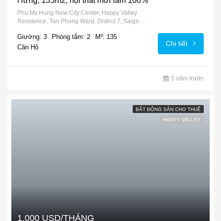
Hưng, 135m2, nội thất mới làm 100%
Phu My Hung New City Center, Happy Valley
Residence, Tan Phong Ward, District 7, Saigon
South, 756604, Vietnam
Giường: 3
Phòng tắm: 2
M²: 135
Chi tiết
Căn Hộ
5 năm trước
BẤT ĐỘNG SẢN CHO THUÊ
HAPPY VALLEY
1,000 USD/THÁNG