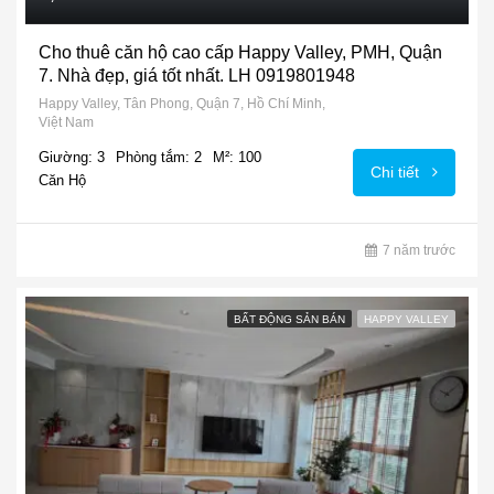
Cho thuê căn hộ cao cấp Happy Valley, PMH, Quận
7. Nhà đẹp, giá tốt nhất. LH 0919801948
Happy Valley, Tân Phong, Quận 7, Hồ Chí Minh,
Việt Nam
Giường: 3
Phòng tắm: 2
M²: 100
Chi tiết
Căn Hộ
7 năm trước
BẤT ĐỘNG SẢN BÁN
HAPPY VALLEY