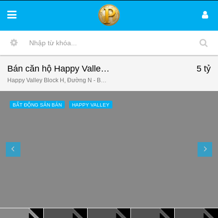
Bán căn hộ Happy Valley, Phú Mỹ Hưng, Quận 7, nội thất đầy đủ, căn góc view sông, đẹp. LH 0902 951 968
5 tỷ
Happy Valley Block H, Đường N - Bắc, Tân Phong, Quận 7, Hồ Chí Minh, Việt Nam
BẤT ĐỘNG SẢN BÁN
HAPPY VALLEY