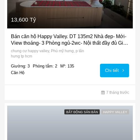
13,600 Tỷ
Bán căn hộ Happy Valley. DT 135m2 Nhà đẹp- Mới-
View thoáng- 3 Phòng ngủ-2wc- Nội thất đầy đủ Giá
bán 13.6 Tỷ
chung cư happy valley, Phú mỹ hưng, p tân
hưng tp hcm
Giường: 3
Phòng tắm: 2
M²: 135
Chi tiết
Căn Hộ
7 tháng trước
BẤT ĐỘNG SẢN BÁN
HAPPY VALLEY