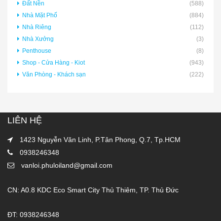
Đất Nền
(588)
Nhà Mặt Phố
(884)
Nhà Riêng
(112)
Nhà Xưởng
(3)
Penthouse
(8)
Shop - Cửa Hàng - Kiot
(943)
Văn Phòng - Khách sạn
(222)
LIÊN HỆ
1423 Nguyễn Văn Linh, P.Tân Phong, Q.7, Tp.HCM
0938246348
vanloi.phuloiland@gmail.com
CN: A0.8 KDC Eco Smart City Thủ Thiêm, TP. Thủ Đức
ĐT: 0938246348