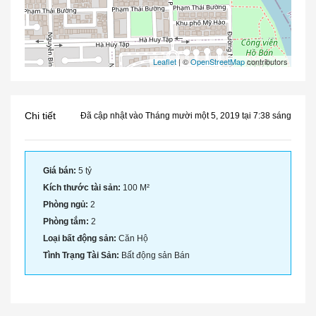
Leaflet
| ©
OpenStreetMap
contributors
Chi tiết
Đã cập nhật vào Tháng mười một 5, 2019 tại 7:38 sáng
Giá bán:
5 tỷ
Kích thước tài sản:
100 M²
Phòng ngủ:
2
Phòng tắm:
2
Loại bất động sản:
Căn Hộ
Tình Trạng Tài Sản:
Bất động sản Bán