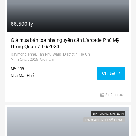
66,500 tỷ
Giá mua bán tòa nhà nguyên căn L’arcade Phú Mỹ
Hưng Quận 7 T6/2024
Raymondienne, Tan Phu Ward, District 7, Ho Chi
Minh City, 72915, Vietnam
M²: 108
Chi tiết
Nhà Mặt Phố
2 năm trước
BẤT ĐỘNG SẢN BÁN
L'ARCADE PHÚ MỸ HƯNG