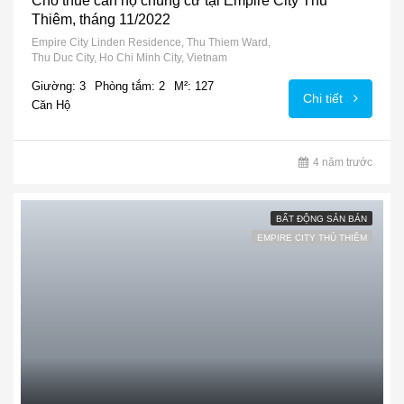
Cho thuê căn hộ chung cư tại Empire City Thủ
Thiêm, tháng 11/2022
Empire City Linden Residence, Thu Thiem Ward,
Thu Duc City, Ho Chi Minh City, Vietnam
Giường: 3
Phòng tắm: 2
M²: 127
Chi tiết
Căn Hộ
4 năm trước
BẤT ĐỘNG SẢN BÁN
EMPIRE CITY THỦ THIÊM