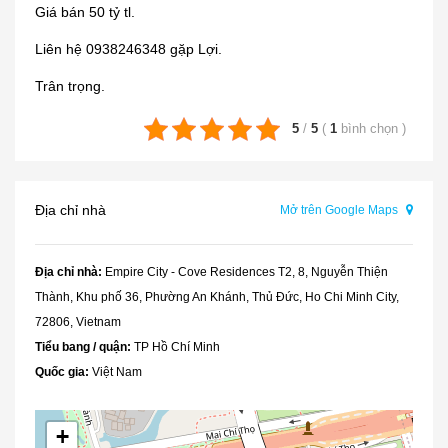
Giá bán 50 tỷ tl.
Liên hệ 0938246348 gặp Lợi.
Trân trọng.
5
/
5
(
1
bình chọn
)
Địa chỉ nhà
Mở trên Google Maps
Địa chỉ nhà:
Empire City - Cove Residences T2, 8, Nguyễn Thiện
Thành, Khu phố 36, Phường An Khánh, Thủ Đức, Ho Chi Minh City,
72806, Vietnam
Tiểu bang / quận:
TP Hồ Chí Minh
Quốc gia:
Việt Nam
+