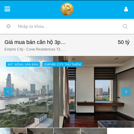
Giá mua bán căn hộ 3pn T2C.16.08 chung cư Empire City Thủ Thiêm T6/2026
50 tỷ
Empire City - Cove Residences T2, 8, Nguyễn Thiện Thành, Khu phố 36, Phường An Khánh, Thủ Đức, Ho Chi Minh City, 72806, Vietnam
BẤT ĐỘNG SẢN BÁN
EMPIRE CITY THỦ THIÊM