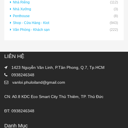
Nhà Riêng
(112)
Nhà Xưởng
(3)
Penthouse
(8)
Shop - Cửa Hàng - Kiot
(943)
Văn Phòng - Khách sạn
(222)
LIÊN HỆ
1423 Nguyễn Văn Linh, P.Tân Phong, Q.7, Tp.HCM
0938246348
vanloi.phuloiland@gmail.com
CN: A0.8 KDC Eco Smart City Thủ Thiêm, TP. Thủ Đức
ĐT: 0938246348
Danh Mục