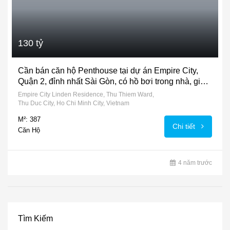
130 tỷ
Cần bán căn hộ Penthouse tại dự án Empire City,
Quận 2, đỉnh nhất Sài Gòn, có hồ bơi trong nhà, giá
130 tỷ
Empire City Linden Residence, Thu Thiem Ward,
Thu Duc City, Ho Chi Minh City, Vietnam
M²: 387
Chi tiết
Căn Hộ
4 năm trước
Tìm Kiếm