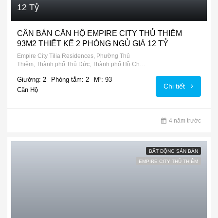
12 Tỷ
CẦN BÁN CĂN HỘ EMPIRE CITY THỦ THIÊM
93M2 THIẾT KẾ 2 PHÒNG NGỦ GIÁ 12 TỶ
Empire City Tilia Residences, Phường Thủ
Thiêm, Thành phố Thủ Đức, Thành phố Hồ Chí
Minh, Việt Nam
Giường: 2
Phòng tắm: 2
M²: 93
Chi tiết
Căn Hộ
4 năm trước
BẤT ĐỘNG SẢN BÁN
EMPIRE CITY THỦ THIÊM