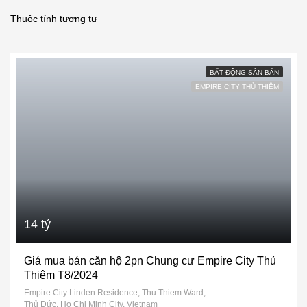
Thuộc tính tương tự
BẤT ĐỘNG SẢN BÁN
EMPIRE CITY THỦ THIÊM
14 tỷ
Giá mua bán căn hộ 2pn Chung cư Empire City Thủ
Thiêm T8/2024
Empire City Linden Residence, Thu Thiem Ward,
Thủ Đức, Ho Chi Minh City, Vietnam