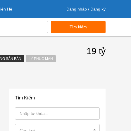
iên Hệ
Đăng nhập / Đăng ký
Tìm kiếm
19 tỷ
NG SẢN BÁN
LÝ PHỤC MAN
Tìm Kiếm
Các loại