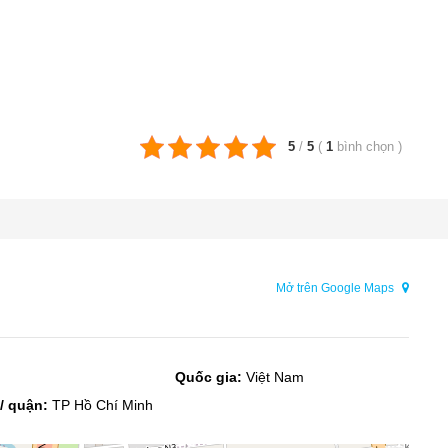
5
/
5
(
1
bình chọn
)
Mở trên Google Maps
Quốc gia:
Việt Nam
/ quận:
TP Hồ Chí Minh