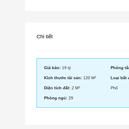
Chi tiết
Giá bán:
19 tỷ
Phòng tắ
Kích thước tài sản:
120 M²
Loại bất
Diện tích đất:
2 M²
Phố
Phòng ngủ:
29