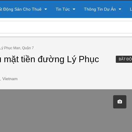
ất Động Sản Cho Thuê
Tin Tức
Thông Tin Dự Án
L
 Lý Phục Man, Quận 7
ụ mặt tiền đường Lý Phục
BẤT ĐỘ
4, Vietnam