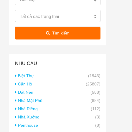
Tất cả các trạng thái
Tìm kiếm
NHU CẦU
Biệt Thự
(1943)
Căn Hộ
(25807)
Đất Nền
(588)
Nhà Mặt Phố
(884)
Nhà Riêng
(112)
Nhà Xưởng
(3)
Penthouse
(8)